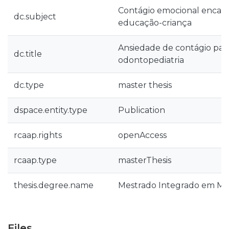
Contágio emocional encar
dc.subject
educação-criança
Ansiedade de contágio pai
dc.title
odontopediatria
dc.type
master thesis
dspace.entity.type
Publication
rcaap.rights
openAccess
rcaap.type
masterThesis
thesis.degree.name
Mestrado Integrado em Med
Files