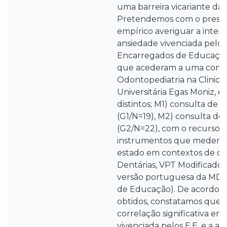
uma barreira vicariante da s
Pretendemos com o prese
empírico averiguar a inter-
ansiedade vivenciada pelo 
Encarregados de Educação 
que acederam a uma consu
Odontopediatria na Clinica
Universitária Egas Moniz,
distintos; M1) consulta de p
(G1/N=19), M2) consulta de
(G2/N=22), com o recurso à
instrumentos que medem 
estado em contextos de co
Dentárias, VPT Modificado (
versão portuguesa da MDA
de Educação). De acordo c
obtidos, constatamos que 
correlação significativa en
vivenciada pelos E.E. e a a