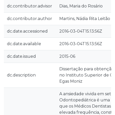
dc.contributor.advisor
Dias, Maria do Rosário
dc.contributor.author
Martins, Nádia Rita Leitão
dc.date.accessioned
2016-03-04T15:13:56Z
dc.date.available
2016-03-04T15:13:56Z
dc.date.issued
2015-06
Dissertação para obtenção
dc.description
no Instituto Superior de C
Egas Moniz
A ansiedade vivida em sett
Odontopediátrica é uma p
que os Médicos Dentistas 
elevada frequência, const