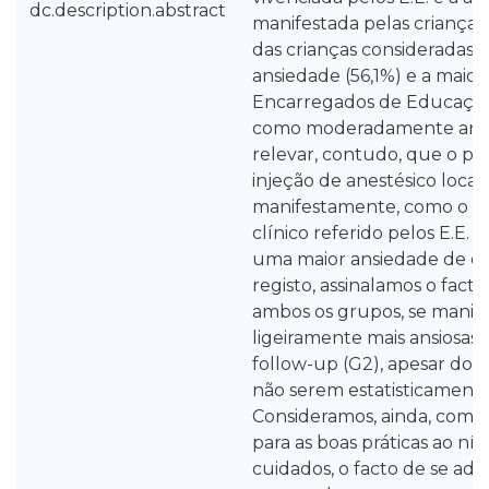
dc.description.abstract
manifestada pelas crianças,
das crianças consideradas 
ansiedade (56,1%) e a maior
Encarregados de Educação
como moderadamente ansio
relevar, contudo, que o p
injeção de anestésico local 
manifestamente, como o 
clínico referido pelos E.E.
uma maior ansiedade de e
registo, assinalamos o facto
ambos os grupos, se manif
ligeiramente mais ansiosas 
follow-up (G2), apesar dos 
não serem estatisticamente 
Consideramos, ainda, como 
para as boas práticas ao ní
cuidados, o facto de se adot