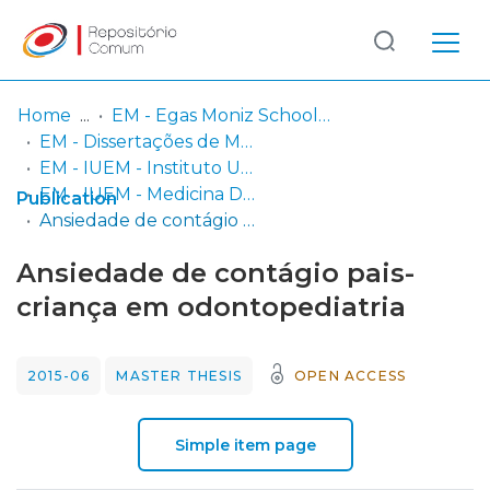
Log
(current)
In
Home
EM - Egas Moniz School of Health & Science
EM - Dissertações de Mestrado
Communities
EM - IUEM - Instituto Universitário Egas Moniz
& Collections
EM - IUEM - Medicina Dentária
Publication
Ansiedade de contágio pais-criança em odontopediatria
Browse repository
Ansiedade de contágio pais-
Entities
criança em odontopediatria
Statistics
2015-06
MASTER THESIS
OPEN ACCESS
Simple item page