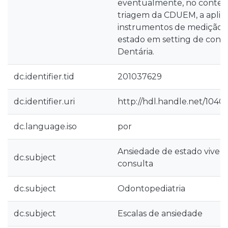
eventualmente, no context
triagem da CDUEM, a aplic
instrumentos de medição 
estado em setting de cons
Dentária.
dc.identifier.tid
201037629
dc.identifier.uri
http://hdl.handle.net/1040
dc.language.iso
por
Ansiedade de estado viven
dc.subject
consulta
dc.subject
Odontopediatria
dc.subject
Escalas de ansiedade