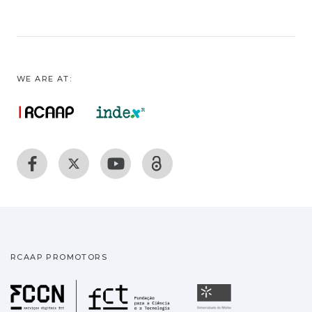
WE ARE AT:
RCAAP PROMOTORS
Fundação para a Ciência
Universidade