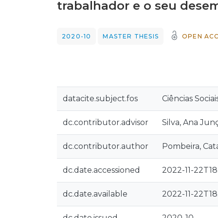
trabalhador e o seu des
2020-10
MASTER THESIS
OPEN AC
datacite.subject.fos
Ciências Socia
dc.contributor.advisor
Silva, Ana Jun
dc.contributor.author
Pombeira, Cat
dc.date.accessioned
2022-11-22T18
dc.date.available
2022-11-22T18
dc.date.issued
2020-10