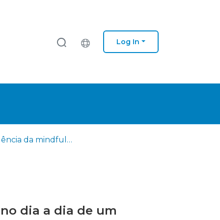
Log In
A influência da mindfulness na relação entre o que acontece no dia a dia de um trabalhador e o seu desempenho
 no dia a dia de um