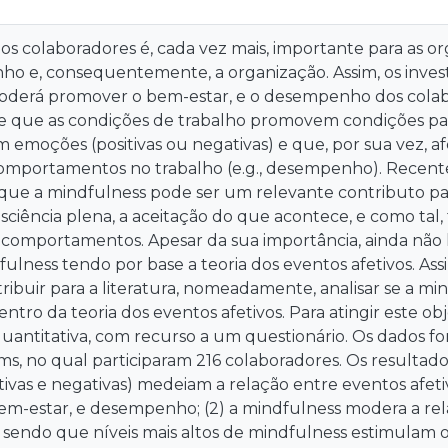
s colaboradores é, cada vez mais, importante para as org
o e, consequentemente, a organização. Assim, os invest
oderá promover o bem-estar, e o desempenho dos colabo
re que as condições de trabalho promovem condições par
emoções (positivas ou negativas) e que, por sua vez, afe
 comportamentos no trabalho (e.g., desempenho). Recent
ue a mindfulness pode ser um relevante contributo pa
sciência plena, a aceitação do que acontece, e como ta
comportamentos. Apesar da sua importância, ainda não 
ulness tendo por base a teoria dos eventos afetivos. As
ibuir para a literatura, nomeadamente, analisar se a m
tro da teoria dos eventos afetivos. Para atingir este obje
antitativa, com recurso a um questionário. Os dados for
s, no qual participaram 216 colaboradores. Os resultado
ivas e negativas) medeiam a relação entre eventos afetivo
bem-estar, e desempenho; (2) a mindfulness modera a re
 sendo que níveis mais altos de mindfulness estimulam 