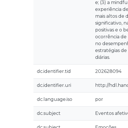
e; (3) a mind
experiência de
mais altos de
significativo,
positivas e o 
ocorrência de 
no desempenho
estratégias d
diárias.
dc.identifier.tid
202628094
dc.identifier.uri
http://hdl.ha
dc.language.iso
por
dc.subject
Eventos afetivo
dc.subject
Emoções