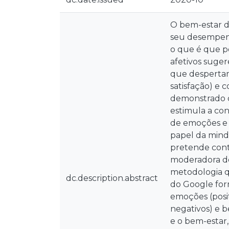
O bem-estar do
seu desempenh
o que é que p
afetivos suge
que despertam 
satisfação) e
demonstrado q
estimula a con
de emoções e 
papel da mindf
pretende contr
moderadora den
metodologia qu
dc.description.abstract
do Google form
emoções (posit
negativos) e 
e o bem-estar,