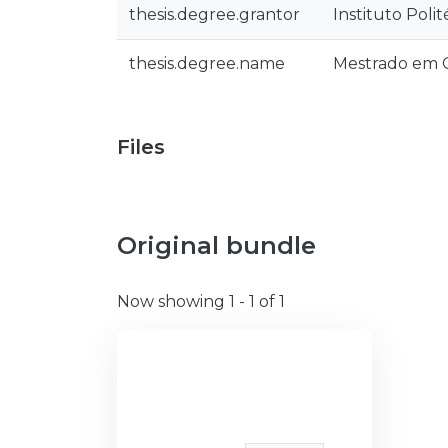
thesis.degree.grantor
Instituto Poli
thesis.degree.name
Mestrado em 
Files
Original bundle
Now showing
1 - 1 of 1