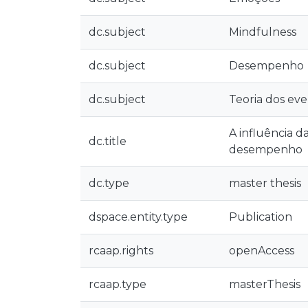
dc.subject
Mindfulness
dc.subject
Desempenho
dc.subject
Teoria dos eve
A influência d
dc.title
desempenho
dc.type
master thesis
dspace.entity.type
Publication
rcaap.rights
openAccess
rcaap.type
masterThesis