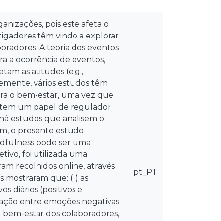
anizações, pois este afeta o
igadores têm vindo a explorar
radores. A teoria dos eventos
a a ocorrência de eventos,
tam as atitudes (e.g.,
emente, vários estudos têm
ra o bem-estar, uma vez que
l, tem um papel de regulador
há estudos que analisem o
sim, o presente estudo
indfulness pode ser uma
tivo, foi utilizada uma
am recolhidos online, através
pt_PT
s mostraram que: (1) as
s diários (positivos e
lação entre emoções negativas
o bem-estar dos colaboradores,