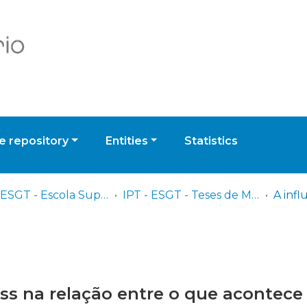
 repository
Entities
Statistics
IPT - ESGT - Escola Superior de Gestão de Tomar
IPT - ESGT - Teses de Mestrado ou Doutoramento
ss na relação entre o que acontece