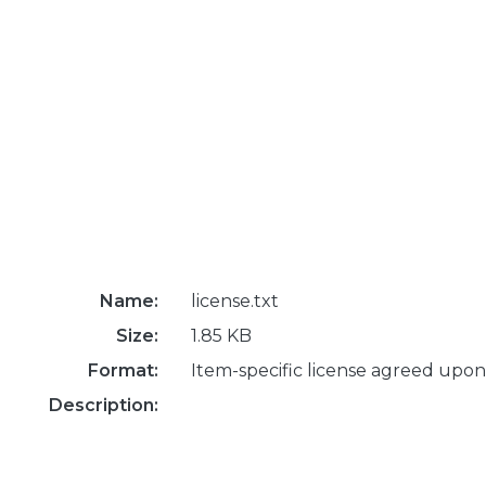
Name:
license.txt
Size:
1.85 KB
Format:
Item-specific license agreed upon
Description: