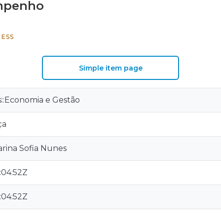
empenho
CESS
Simple item page
is::Economia e Gestão
ça
arina Sofia Nunes
:04:52Z
:04:52Z