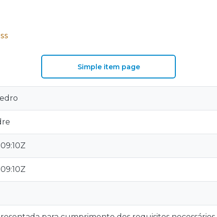
SS
Simple item page
Pedro
dre
:09:10Z
:09:10Z
presentada para cumprimento dos requisitos necessários