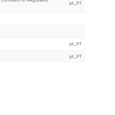
de Conceito no Regulador
pt_PT
pt_PT
pt_PT