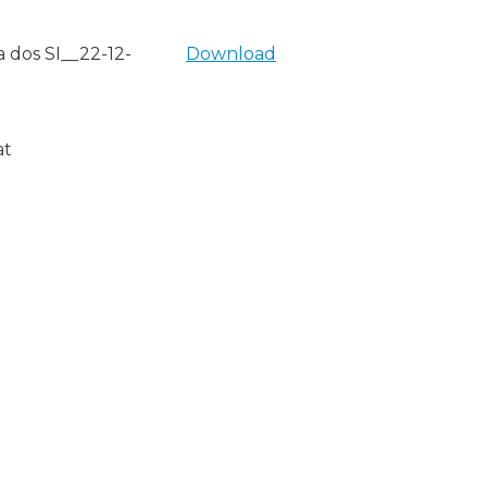
 dos SI__22-12-
Download
at