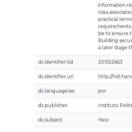
information ri
risks associat
practical term
requirements /
be to ensure t
Building secur
a later stage
dc.identifier.tid
201552663
dc.identifier.uri
http://hdl.han
dc.language.iso
por
dc.publisher
Instituto Poli
dc.subject
risco