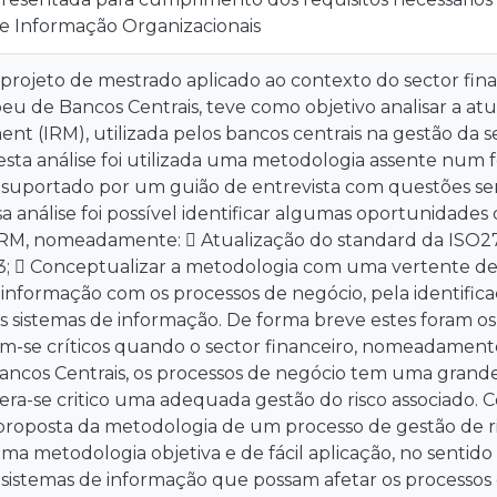
e Informação Organizacionais
 projeto de mestrado aplicado ao contexto do sector fi
eu de Bancos Centrais, teve como objetivo analisar a at
t (IRM), utilizada pelos bancos centrais na gestão da 
esta análise foi utilizada uma metodologia assente num
 suportado por um guião de entrevista com questões s
a análise foi possível identificar algumas oportunidades
RM, nomeadamente:  Atualização do standard da ISO2
;  Conceptualizar a metodologia com uma vertente de g
 informação com os processos de negócio, pela identifi
os sistemas de informação. De forma breve estes foram os 
-se críticos quando o sector financeiro, nomeadament
ncos Centrais, os processos de negócio tem uma grande
era-se critico uma adequada gestão do risco associado. C
proposta da metodologia de um processo de gestão de ri
ma metodologia objetiva e de fácil aplicação, no sentido d
 sistemas de informação que possam afetar os processos 