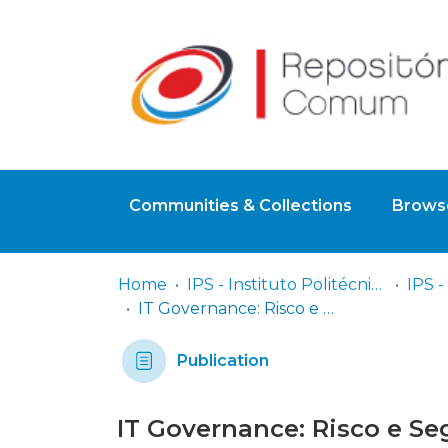
Communities & Collections
Browse
Home
IPS - Instituto Politécnico de Setúbal
IT Governance: Risco e Segurança dos SI no sector financeiro Prova de Conceito no Regulador Português
Publication
IT Governance: Risco e Se