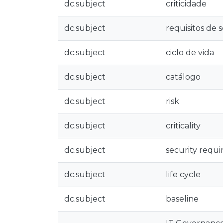
dc.subject
criticidade
dc.subject
requisitos de
dc.subject
ciclo de vida
dc.subject
catálogo
dc.subject
risk
dc.subject
criticality
dc.subject
security requ
dc.subject
life cycle
dc.subject
baseline