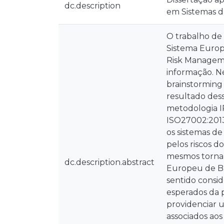
dc.description
em Sistemas d
O trabalho de
Sistema Europ
Risk Managemen
informação. N
brainstorming
resultado dess
metodologia I
ISO27002:2013
os sistemas de
pelos riscos d
mesmos tornam
dc.description.abstract
Europeu de Ba
sentido consid
esperados da 
providenciar u
associados aos