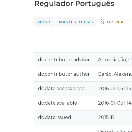
Regulador Português
2015-11
MASTER THESIS
OPEN ACCE
dc.contributor.advisor
Anunciação, 
dc.contributor.author
Barão, Alexan
dc.date.accessioned
2016-01-05T14
dc.date.available
2016-01-05T14
dc.date.issued
2015-11
Dissertação a