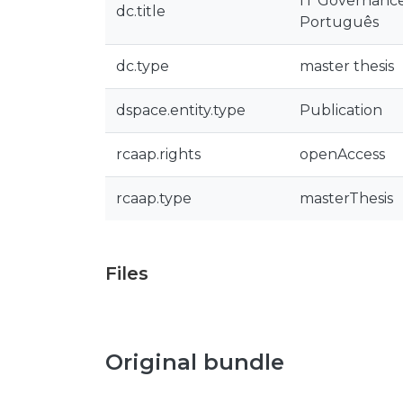
IT Governance
dc.title
Português
dc.type
master thesis
dspace.entity.type
Publication
rcaap.rights
openAccess
rcaap.type
masterThesis
Files
Original bundle