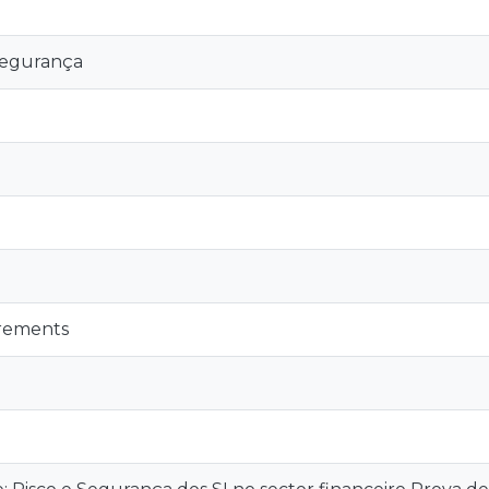
 segurança
irements