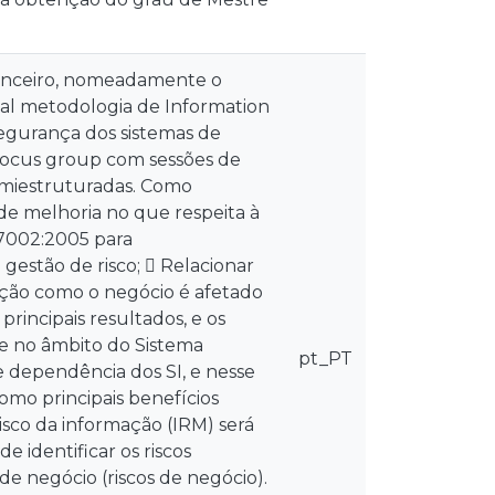
nanceiro, nomeadamente o
ual metodologia de Information
segurança dos sistemas de
 focus group com sessões de
emiestruturadas. Como
 de melhoria no que respeita à
7002:2005 para
estão de risco;  Relacionar
cação como o negócio é afetado
principais resultados, e os
e no âmbito do Sistema
pt_PT
 dependência dos SI, e nesse
omo principais benefícios
sco da informação (IRM) será
e identificar os riscos
de negócio (riscos de negócio).