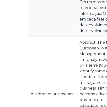
Em termos prát
selecionar os 
informação. O
em cada fase 
desenvolvimen
desenvolvime
Abstract: The 
European Syst
Management (I
this analysis
by a semi-struc
identify some
standard from
management fo
business is im
dc.description.abstract
become critica
business proce
adequate risk