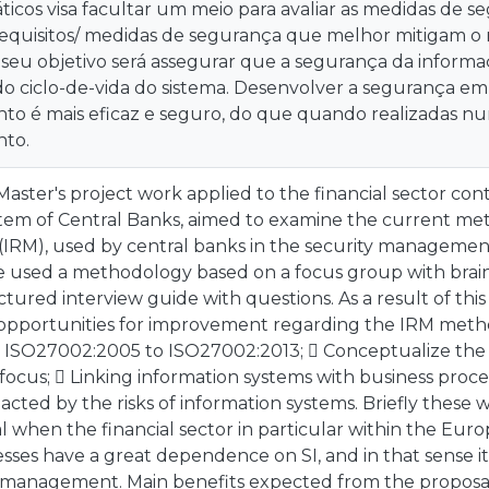
icos visa facultar um meio para avaliar as medidas de se
requisitos/ medidas de segurança que melhor mitigam o r
 seu objetivo será assegurar que a segurança da infor
do ciclo-de-vida do sistema. Desenvolver a segurança em
to é mais eficaz e seguro, do que quando realizadas nu
nto.
Master's project work applied to the financial sector cont
em of Central Banks, aimed to examine the current met
RM), used by central banks in the security management 
 we used a methodology based on a focus group with bra
tured interview guide with questions. As a result of this 
 opportunities for improvement regarding the IRM meth
 ISO27002:2005 to ISO27002:2013;  Conceptualize the 
cus;  Linking information systems with business proces
pacted by the risks of information systems. Briefly these 
l when the financial sector in particular within the Eur
sses have a great dependence on SI, and in that sense it i
 management. Main benefits expected from the proposal