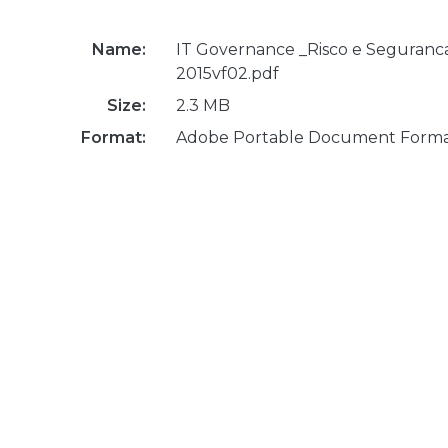
Name:
IT Governance _Risco e Seguranca
2015vf02.pdf
Size:
2.3 MB
Format:
Adobe Portable Document Form