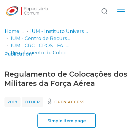
Log
(current)
In
Home
IUM - Instituto Universitário Militar
IUM - Centro de Recursos de Conhecimento
Communities
IUM - CRC - CPOS - FA - Trabalhos de Investigação Individual
& Collections
Regulamento de Colocações dos Militares da Força Aérea
Publication
Browse repository
Regulamento de Colocações dos
Entities
Militares da Força Aérea
Statistics
2019
OTHER
OPEN ACCESS
Simple item page