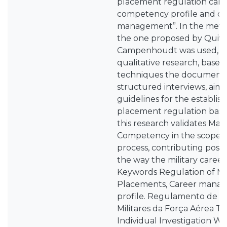
placement regulation can 
competency profile and ca
management”. In the meth
the one proposed by Quiv
Campenhoudt was used, fo
qualitative research, based
techniques the document 
structured interviews, aimi
guidelines for the establis
placement regulation base
this research validates M
Competency in the scope 
process, contributing posit
the way the military career
Keywords Regulation of Mil
Placements, Career manage
profile. Regulamento de C
Militares da Força Aérea T
Individual Investigation Wo