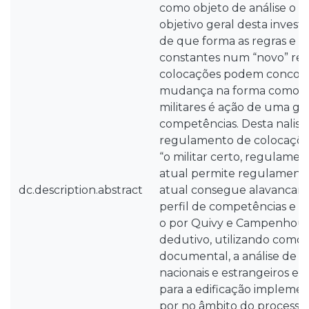
como objeto de análise o 
objetivo geral desta investi
de que forma as regras e 
constantes num “novo” re
colocações podem concorr
mudança na forma como a c
militares é ação de uma ge
competências. Desta nalis
regulamento de colocaçõe
“o militar certo, regulame
atual permite regulament
dc.description.abstract
atual consegue alavancar a
perfil de competências e a 
o por Quivy e Campenhoud
dedutivo, utilizando como t
documental, a análise de 
nacionais e estrangeiros e l
para a edificação impleme
por no âmbito do processo