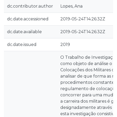
dc.contributor.author
Lopes, Ana
dc.date.accessioned
2019-05-24T14:26:32Z
dc.date.available
2019-05-24T14:26:32Z
dc.date.issued
2019
O Trabalho de Investigação
como objeto de análise o
Colocações dos Militares da
analisar de que forma as re
procedimentos constantes
regulamento de colocaçõ
concorrer para uma muda
a carreira dos militares é ge
designadamente através d
esta investigação consisti