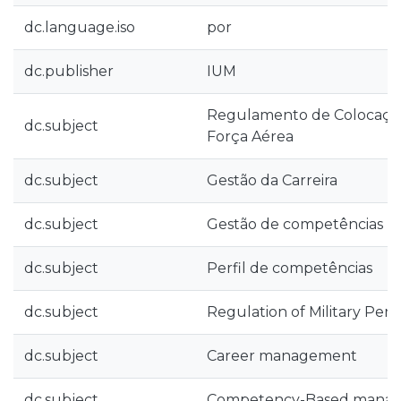
dc.language.iso
por
dc.publisher
IUM
Regulamento de Colocações
dc.subject
Força Aérea
dc.subject
Gestão da Carreira
dc.subject
Gestão de competências
dc.subject
Perfil de competências
dc.subject
Regulation of Military Pe
dc.subject
Career management
dc.subject
Competency-Based mana