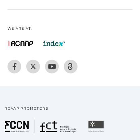
WE ARE AT:
RCAAP PROMOTORS
Fundação para a Ciência
Universidade