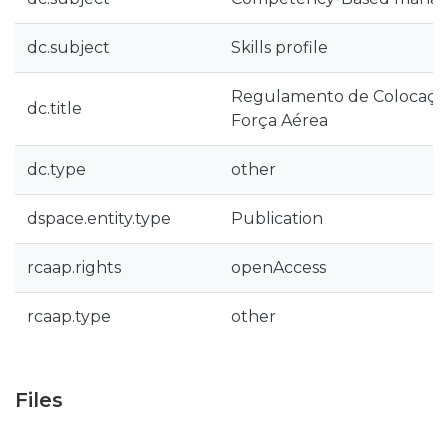
dc.subject
Skills profile
Regulamento de Colocações
dc.title
Força Aérea
dc.type
other
dspace.entity.type
Publication
rcaap.rights
openAccess
rcaap.type
other
Files