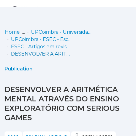
Log
(current)
In
Home
UPCoimbra - Universidade Politécnica de Coimbra
UPCoimbra - ESEC - Escola Superior de Educação de Coimbra
Communities
ESEC - Artigos em revistas
& Collections
DESENVOLVER A ARITMÉTICA MENTAL ATRAVÉS DO ENSINO EXPLORATÓRIO COM SERIOUS GAMES
Browse repository
Publication
Entities
DESENVOLVER A ARITMÉTICA
Statistics
MENTAL ATRAVÉS DO ENSINO
EXPLORATÓRIO COM SERIOUS
GAMES