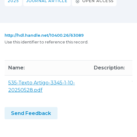
2025
JOURNAL ARTICLE
OPEN ACCESS
http://hdl.handle.net/10400.26/63089
Use this identifier to reference this record.
Name:
Description:
Si
535-Texto Artigo-3345-1-10-
78
20250528.pdf
K
Send Feedback