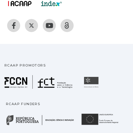
RCAAP PROMOTORS
Fundação para a Ciência
Universidade
RCAAP FUNDERS
República Portuguesa · M
União