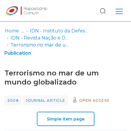
Log
(current)
In
Home
IDN - Instituto da Defesa Nacional
IDN - Revista Nação e Defesa
Communities
Terrorismo no mar de um mundo globalizado
& Collections
Publication
Browse repository
Terrorismo no mar de um
Entities
mundo globalizado
Statistics
2008
JOURNAL ARTICLE
OPEN ACCESS
Simple item page