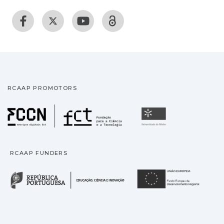
RCAAP PROMOTORS
Fundação para a Ciência
Universidade
RCAAP FUNDERS
República Portuguesa · M
União