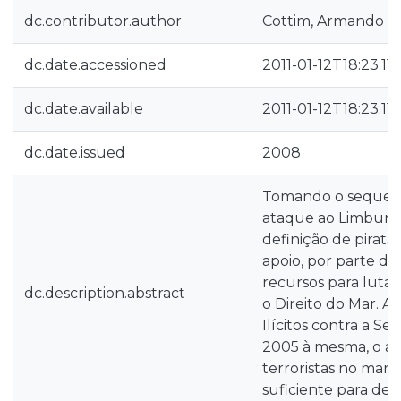
dc.contributor.author
Cottim, Armando A.
dc.date.accessioned
2011-01-12T18:23:11
dc.date.available
2011-01-12T18:23:11
dc.date.issued
2008
Tomando o sequestro
ataque ao Limburg 
definição de piratar
apoio, por parte de
recursos para lutar
dc.description.abstract
o Direito do Mar. 
Ilícitos contra a S
2005 à mesma, o ar
terroristas no mar
suficiente para dete