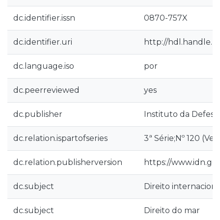
dc.identifier.issn
0870-757X
dc.identifier.uri
http://hdl.handle.
dc.language.iso
por
dc.peerreviewed
yes
dc.publisher
Instituto da Defesa
dc.relation.ispartofseries
3ª Série;Nº 120 (Ve
dc.relation.publisherversion
https://www.idn.g
dc.subject
Direito internaciona
dc.subject
Direito do mar