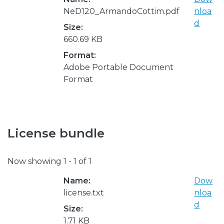
NeD120_ArmandoCottim.pdf
nloa
d
Size:
660.69 KB
Format:
Adobe Portable Document
Format
License bundle
Now showing
1 - 1 of 1
Name:
Dow
license.txt
nloa
d
Size:
1.71 KB