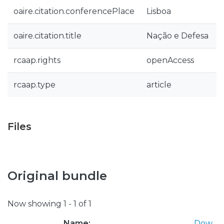
oaire.citation.conferencePlace
Lisboa
oaire.citation.title
Nação e Defesa
rcaap.rights
openAccess
rcaap.type
article
Files
Original bundle
Now showing
1 - 1 of 1
Name:
Dow