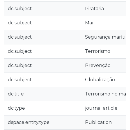
dc.subject
Pirataria
dc.subject
Mar
dc.subject
Segurança marítim
dc.subject
Terrorismo
dc.subject
Prevenção
dc.subject
Globalização
dc.title
Terrorismo no mar
dc.type
journal article
dspace.entity.type
Publication