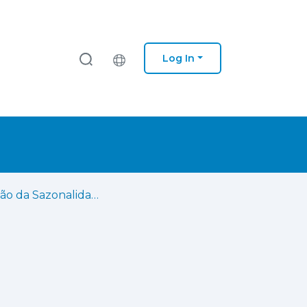
Log In
Medição da Sazonalidade Semanal da Mobilidade em Bicicletas: Proposta Metodológica e Aplicação aos Dados dos Contadores de Lisboa