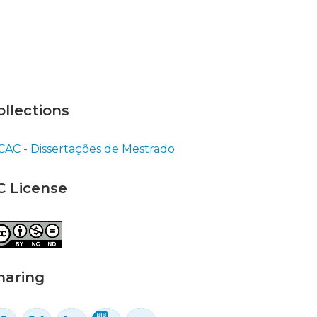
ollections
CAC - Dissertações de Mestrado
C License
haring