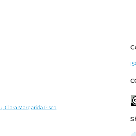
C
IS
C
u, Clara Margarida Pisco
S