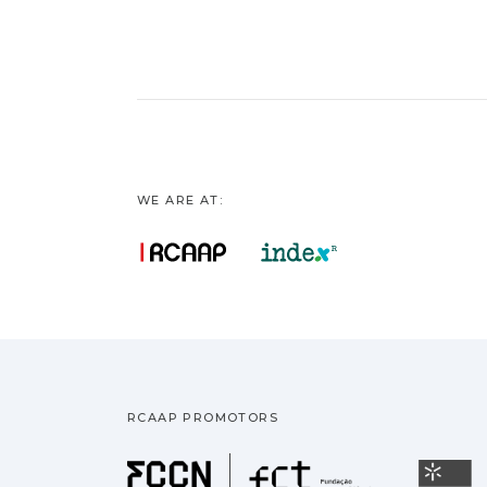
WE ARE AT:
RCAAP PROMOTORS
Fundação pa
U