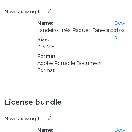
Now showing
1 - 1 of 1
Name:
Dow
Landeiro_Inês_Raquel_Faneca.pdf
nloa
d
Size:
7.15 MB
Format:
Adobe Portable Document
Format
License bundle
Now showing
1 - 1 of 1
Name:
Dow