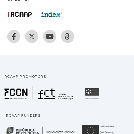
WE ARE AT:
RCAAP PROMOTORS
Fundação para a Ciência
Universidade
RCAAP FUNDERS
República Portuguesa · M
União