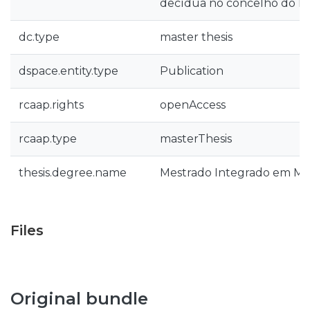
decídua no concelho do Ba
dc.type
master thesis
dspace.entity.type
Publication
rcaap.rights
openAccess
rcaap.type
masterThesis
thesis.degree.name
Mestrado Integrado em Med
Files
Original bundle