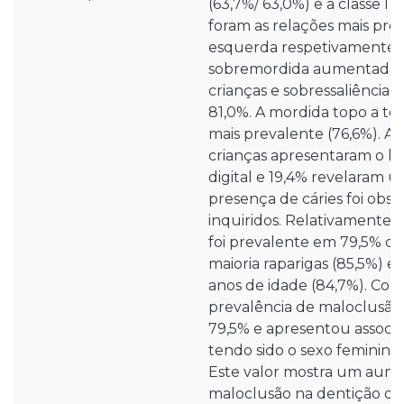
(63,7%/ 63,0%) e a classe I 
foram as relações mais prev
esquerda respetivamente.
sobremordida aumentada 
crianças e sobressaliênci
81,0%. A mordida topo a top
mais prevalente (76,6%). A
crianças apresentaram o h
digital e 19,4% revelaram u
presença de cáries foi obs
inquiridos. Relativamente à
foi prevalente em 79,5% das
maioria raparigas (85,5%) e
anos de idade (84,7%). Con
prevalência de maloclusão
79,5% e apresentou associ
tendo sido o sexo feminino 
Este valor mostra um aum
maloclusão na dentição d