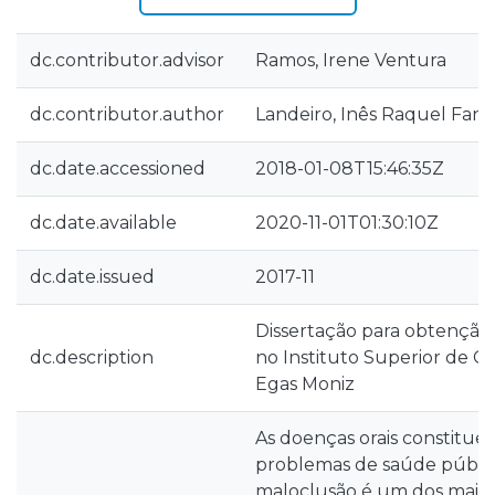
dc.contributor.advisor
Ramos, Irene Ventura
dc.contributor.author
Landeiro, Inês Raquel Fan
dc.date.accessioned
2018-01-08T15:46:35Z
dc.date.available
2020-11-01T01:30:10Z
dc.date.issued
2017-11
Dissertação para obtenção
dc.description
no Instituto Superior de C
Egas Moniz
As doenças orais constitu
problemas de saúde públic
maloclusão é um dos mais 