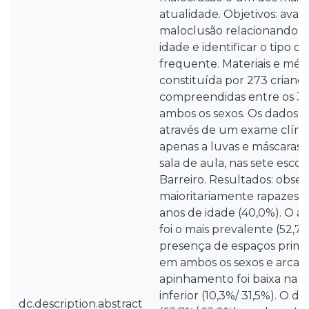
atualidade. Objetivos: avali
maloclusão relacionando-a
idade e identificar o tipo 
frequente. Materiais e méto
constituída por 273 crianç
compreendidas entre os 3 e
ambos os sexos. Os dados f
através de um exame clíni
apenas a luvas e máscaras
sala de aula, nas sete esco
Barreiro. Resultados: obse
maioritariamente rapazes (
anos de idade (40,0%). O a
foi o mais prevalente (52,7
presença de espaços prima
em ambos os sexos e arcad
apinhamento foi baixa na a
inferior (10,3%/ 31,5%). O de
dc.description.abstract