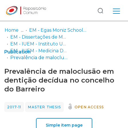
Log
(current)
In
Home
EM - Egas Moniz School of Health & Science
EM - Dissertações de Mestrado
Communities
EM - IUEM - Instituto Universitário Egas Moniz
& Collections
EM - IUEM - Medicina Dentária
Publication
Prevalência de maloclusão em dentição decídua no concelho do Barreiro
Browse repository
Prevalência de maloclusão em
Entities
dentição decídua no concelho
do Barreiro
Statistics
2017-11
MASTER THESIS
OPEN ACCESS
Simple item page