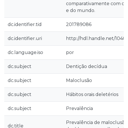
comparativamente com outr
e do mundo.
dc.identifier.tid
201789086
dc.identifier.uri
http://hdl.handle.net/1040
dc.language.iso
por
dc.subject
Dentição decídua
dc.subject
Maloclusão
dc.subject
Hábitos orais deletérios
dc.subject
Prevalência
Prevalência de maloclusão
dc.title