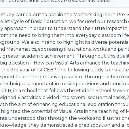
e nos resultados positivos de todas as atividades.
 study carried out to obtain the Master's degree in Pre
e 1st Cycle of Basic Education, we focused our research on
ary approach, in order to understand their true impact in 
from the need to bring them into everyday classroom li
kground. We also intend to highlight its diverse potential
 Mathematics, addressing illustrations, works and paint
t greater academic achievement. Throughout this qualit
big question: - How can Visual Arts enhance the teachi
the 3rd year of 1st CEB? The following study is characte
espond to an interpretative paradigm through action res
n techniques, important in making decisions and conclusio
st CEB, in a school that follows the Modern School Move
igned 6 activities, divided into several sequential tasks,
th the aim of enhancing educational exploration throug
ghlighted the potential of Visual Arts in the teaching o
nts understood that through the works and illustration
 knowledge, they demonstrated a predisposition and a lo