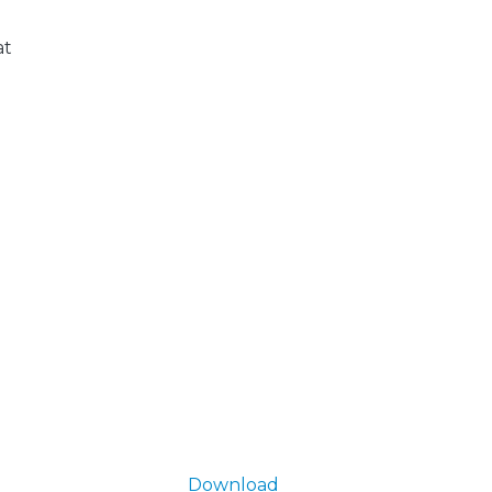
at
Download