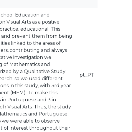
-School Education and
 Visual Arts as a positive
practice. educational. This
fe and prevent them from being
ities linked to the areas of
ers, contributing and always
ative investigation we
ng of Mathematics and
rized by a Qualitative Study
pt_PT
earch, so we used different
ns in this study, with 3rd year
ment (MEM). To make this
 3 in Portuguese and 3 in
h Visual Arts. Thus, the study
f Mathematics and Portuguese,
s we were able to observe
t of interest throughout their