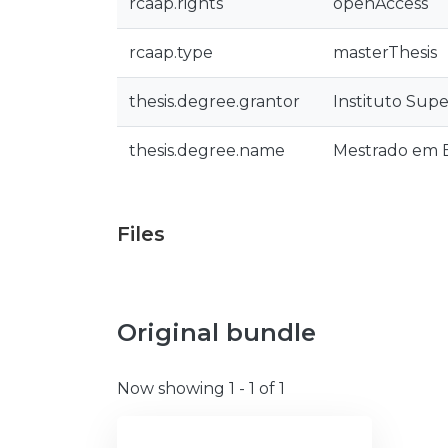
rcaap.rights
openAccess
rcaap.type
masterThesis
thesis.degree.grantor
Instituto Supe
thesis.degree.name
Mestrado em Ed
Files
Original bundle
Now showing
1 - 1 of 1