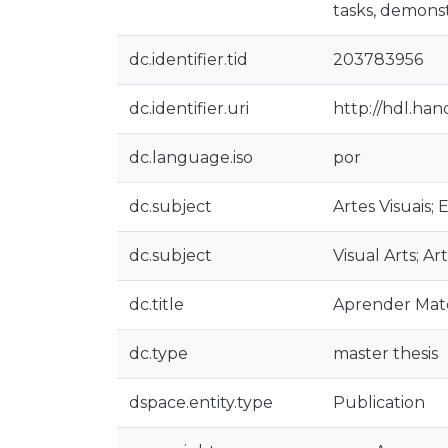
tasks, demonstr
dc.identifier.tid
203783956
dc.identifier.uri
http://hdl.ha
dc.language.iso
por
dc.subject
Artes Visuais;
dc.subject
Visual Arts; A
dc.title
Aprender Mate
dc.type
master thesis
dspace.entity.type
Publication