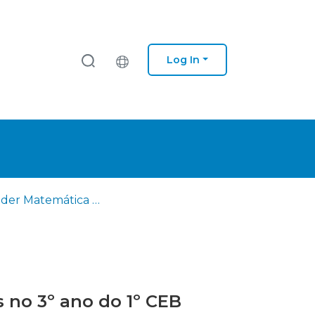
Log In
Aprender Matemática e Português por meio das Artes Visuais no 3º ano do 1º CEB
 no 3º ano do 1º CEB