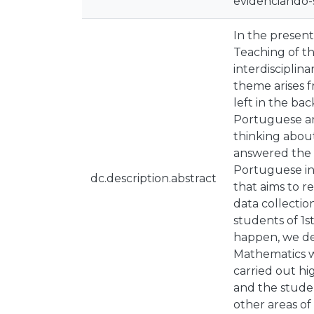
evidenciando-s
In the present
Teaching of th
interdisciplin
theme arises 
left in the bac
Portuguese and
thinking abou
answered the 
Portuguese in 
dc.description.abstract
that aims to r
data collectio
students of 1
happen, we des
Mathematics wi
carried out hi
and the stude
other areas of