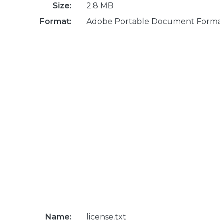
Size:
2.8 MB
Format:
Adobe Portable Document Form
Name:
license.txt