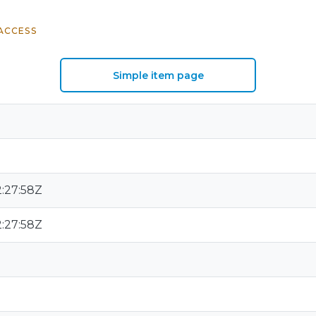
ACCESS
Simple item page
:27:58Z
:27:58Z