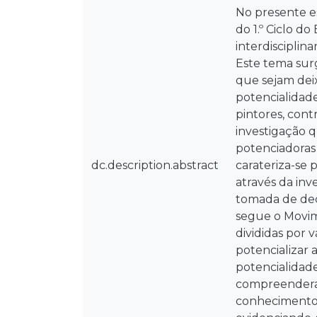
No presente e
do 1.º Ciclo d
interdisciplin
Este tema surg
que sejam dei
potencialidade
pintores, con
investigação 
potenciadoras
dc.description.abstract
carateriza-se
através da inv
tomada de dec
segue o Movim
divididas por 
potencializar 
potencialidad
compreenderam
conhecimento,