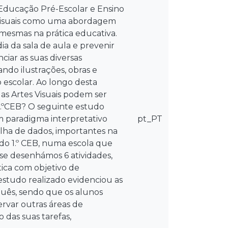
Educação Pré-Escolar e Ensino
s Visuais como uma abordagem
 mesmas na prática educativa.
a da sala de aula e prevenir
ar as suas diversas
ndo ilustrações, obras e
escolar. Ao longo desta
as Artes Visuais podem ser
1.ºCEB? O seguinte estudo
m paradigma interpretativo
pt_PT
colha de dados, importantes na
do 1.º CEB, numa escola que
e desenhámos 6 atividades,
tica com objetivo de
 estudo realizado evidenciou as
guês, sendo que os alunos
rvar outras áreas de
das suas tarefas,