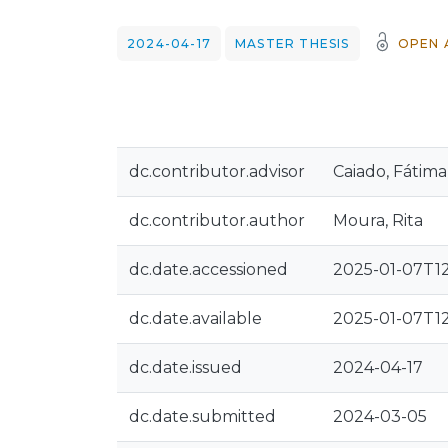
2024-04-17
MASTER THESIS
OPEN 
dc.contributor.advisor
Caiado, Fátima
dc.contributor.author
Moura, Rita
dc.date.accessioned
2025-01-07T12
dc.date.available
2025-01-07T12
dc.date.issued
2024-04-17
dc.date.submitted
2024-03-05