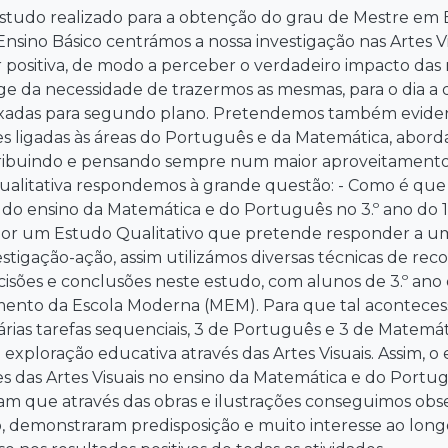
studo realizado para a obtenção do grau de Mestre em 
o Ensino Básico centrámos a nossa investigação nas Arte
ar positiva, de modo a perceber o verdadeiro impacto das
e da necessidade de trazermos as mesmas, para o dia a di
xadas para segundo plano. Pretendemos também evidenci
s ligadas às áreas do Português e da Matemática, aborda
tribuindo e pensando sempre num maior aproveitamento 
qualitativa respondemos à grande questão: - Como é que 
 do ensino da Matemática e do Português no 3.º ano do 
 por um Estudo Qualitativo que pretende responder a u
estigação-ação, assim utilizámos diversas técnicas de re
isões e conclusões neste estudo, com alunos de 3.º ano 
ento da Escola Moderna (MEM). Para que tal acontecess
várias tarefas sequenciais, 3 de Português e 3 de Matemá
a exploração educativa através das Artes Visuais. Assim, o
es das Artes Visuais no ensino da Matemática e do Portu
 que através das obras e ilustrações conseguimos obse
 demonstraram predisposição e muito interesse ao longo 