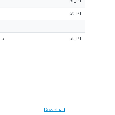
pt_PT
pt_PT
co
pt_PT
Download