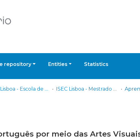
 repository
Entities
Statistics
ISEC Lisboa - Escola de Educação e Desenvolvimento Humano
ISEC Lisboa - Mestrado em Educação Pré-Escolar e Ensino do 1º Ciclo do Ensino Básico
rtuguês por meio das Artes Visuais