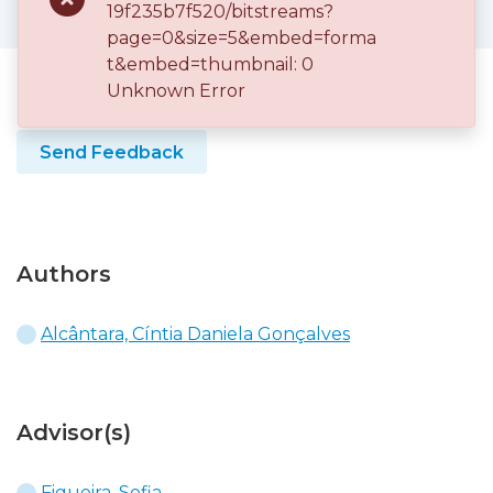
19f235b7f520/bitstreams?
page=0&size=5&embed=forma
t&embed=thumbnail: 0
Unknown Error
http://hdl.handle.net/10400.26/58159
Use this identifier to reference this record.
Send Feedback
Authors
Alcântara, Cíntia Daniela Gonçalves
Advisor(s)
Figueira, Sofia