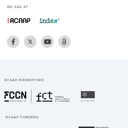
WE ARE AT:
RCAAP PROMOTORS
Fundação para a Ciência
Universidade
RCAAP FUNDERS