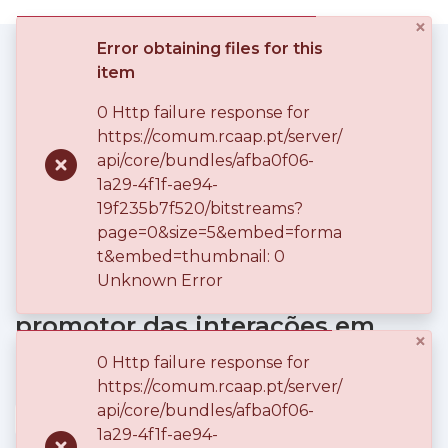
×
Log
Error obtaining files for this
(current)
In
item
Home
IPS - Instituto Politécnico de Setúbal
0 Http failure response for
IPS - ESE - Escola Superior de Educação
https://comum.rcaap.pt/server/
Communities
IPS - ESE - BIBLIOTECA
api/core/bundles/afba0f06-
& Collections
IPS - ESE - BIBLIOTECA - Dissertações de mestrado
1a29-4f1f-ae94-
Organização do espaço como promotor das interações em educação de infância
19f235b7f520/bitstreams?
Browse repository
Publication
page=0&size=5&embed=forma
t&embed=thumbnail: 0
Entities
Unknown Error
Organização do espaço como
Statistics
promotor das interações em
×
educação de infância
0 Http failure response for
https://comum.rcaap.pt/server/
api/core/bundles/afba0f06-
2025-07
MASTER THESIS
UNKNOWN
1a29-4f1f-ae94-