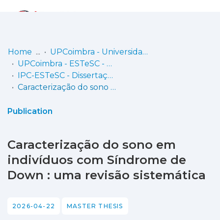
Log
(current)
In
Home
UPCoimbra - Universidade Politécnica de Coimbra
UPCoimbra - ESTeSC - Escola Superior de Tecnologia da Saúde de Coimbra
Communities
IPC-ESTeSC - Dissertações de mestrado
& Collections
Caracterização do sono em indivíduos com Síndrome de Down : uma revisão sistemática
Browse repository
Publication
Entities
Caracterização do sono em
Statistics
indivíduos com Síndrome de
Down : uma revisão sistemática
2026-04-22
MASTER THESIS