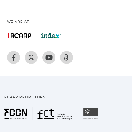
WE ARE AT:
RCAAP PROMOTORS
Fundação para a Ciência
Universidade