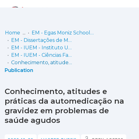
Log
(current)
In
Home
EM - Egas Moniz School of Health & Science
EM - Dissertações de Mestrado
Communities
EM - IUEM - Instituto Universitário Egas Moniz
& Collections
EM - IUEM - Ciências Farmacêuticas
Conhecimento, atitudes e práticas da automedicação na gravidez em problemas de saúde agudos
Browse repository
Publication
Entities
Conhecimento, atitudes e
Statistics
práticas da automedicação na
gravidez em problemas de
saúde agudos