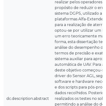
realizar pelos operadores n
propósito de reduzir o erro
sistema DGPS, utilizado a 
plataformas Alfa-Extended
para a realização de aterr
optou-se por utilizar um L
um erro teoricamente mais 
forma, esta dissertação tem
análise do desempenho do
termos de precisão e exat
sistema auxiliar para apro
automática de UAV. Para a
deste objetivo começou-se
driver do Sensor AGL, segu
software e hardware necess
e dos scripts para pós-pro
dados recolhidos. Posteri
dc.description.abstract
realizados os testes no solo
permitindo a análise do d