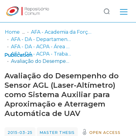
Log
(current)
In
Home
AFA - Academia da Força Aérea
AFA - DA - Departamento de Aeronáutica
Communities
AFA - DA - ACPA - Área Científica de Pilotagem Aeronáutica
& Collections
AFA - DA - ACPA - Trabalhos Finais de Mestrado
Publication
Avaliação do Desempenho do Sensor AGL (Laser-Altímetro) como Sistema Auxiliar para Aproximação e Aterragem Automática de UAV
Browse repository
Avaliação do Desempenho do
Entities
Sensor AGL (Laser-Altímetro)
como Sistema Auxiliar para
Statistics
Aproximação e Aterragem
Automática de UAV
2015-03-25
MASTER THESIS
OPEN ACCESS