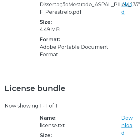
DissertaçãoMestrado_ASPAL_PILAV_137
nloa
F_Perestrelo.pdf
d
Size:
4.49 MB
Format:
Adobe Portable Document
Format
License bundle
Now showing
1 - 1 of 1
Name:
Dow
license.txt
nloa
d
Size: