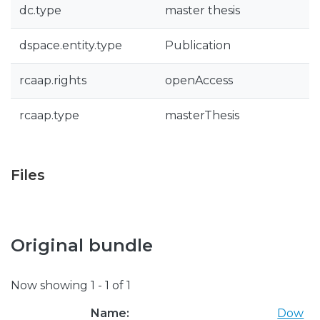
dc.type
master thesis
dspace.entity.type
Publication
rcaap.rights
openAccess
rcaap.type
masterThesis
Files
Original bundle
Now showing
1 - 1 of 1
Name:
Dow