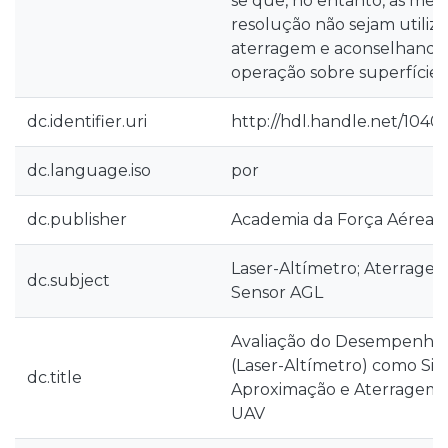
se que, no entanto, as med
resolução não sejam utiliza
aterragem e aconselhando
operação sobre superfície
dc.identifier.uri
http://hdl.handle.net/10400
dc.language.iso
por
dc.publisher
Academia da Força Aérea
Laser-Altímetro; Aterrage
dc.subject
Sensor AGL
Avaliação do Desempenho 
(Laser-Altímetro) como Sis
dc.title
Aproximação e Aterragem 
UAV