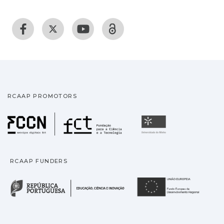
RCAAP PROMOTORS
Fundação para a Ciência
Universidade
RCAAP FUNDERS
República Portuguesa · M
União