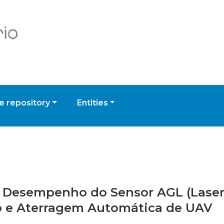
 repository
Entities
 do Desempenho do Sensor AGL (Lase
o e Aterragem Automática de UAV