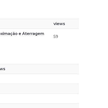
views
roximação e Aterragem
59
ews