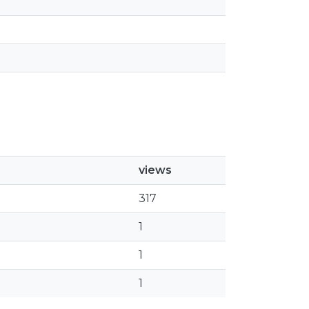
views
317
1
1
1