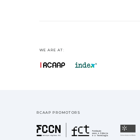
WE ARE AT:
RCAAP PROMOTORS
Fundação pa
U