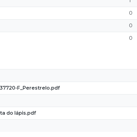
1
0
0
0
7720-F_Perestrelo.pdf
a do lápis.pdf