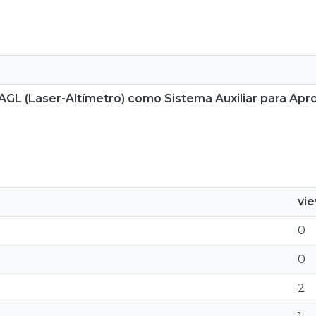
GL (Laser-Altímetro) como Sistema Auxiliar para Ap
vi
0
0
2