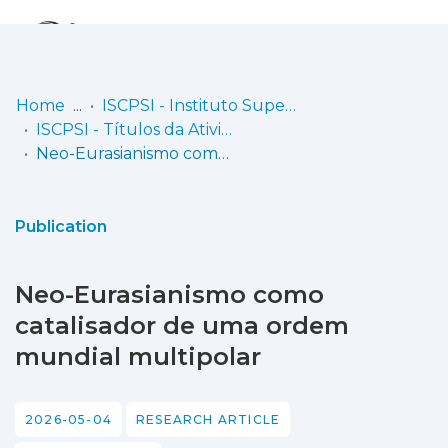
Log
(current)
In
Home
ISCPSI - Instituto Superior de Ciências Policiais e Segurança Interna
ISCPSI - Títulos da Atividade Científica
Communities
Neo-Eurasianismo como catalisador de uma ordem mundial multipolar
& Collections
Browse repository
Publication
Entities
Neo-Eurasianismo como
Statistics
catalisador de uma ordem
mundial multipolar
2026-05-04
RESEARCH ARTICLE