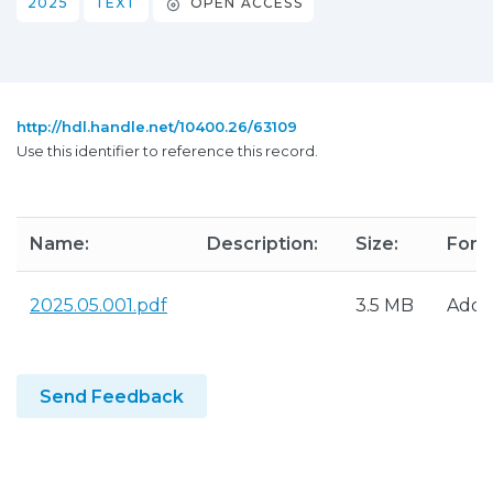
2025
TEXT
OPEN ACCESS
http://hdl.handle.net/10400.26/63109
Use this identifier to reference this record.
Name:
Description:
Size:
Form
2025.05.001.pdf
3.5 MB
Adob
Send Feedback