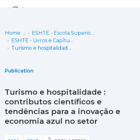
Log
(current)
In
Home
ESHTE - Escola Superior de Hotelaria e Turismo do Estoril
ESHTE - Livros e Capítulos de Livro
Communities
Turismo e hospitalidade : contributos científicos e tendências para a inovação e economia azul no setor
& Collections
Browse repository
Publication
Entities
Turismo e hospitalidade :
Statistics
contributos científicos e
tendências para a inovação e
economia azul no setor