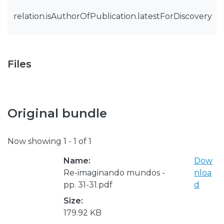
relation.isAuthorOfPublication.latestForDiscovery
Files
Original bundle
Now showing
1 - 1 of 1
Name:
Dow
Re-imaginando mundos -
nloa
pp. 31-31.pdf
d
Size:
179.92 KB