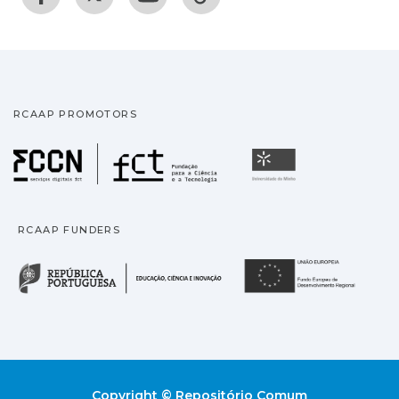
RCAAP PROMOTORS
Fundação para a Ciência
Universidade
RCAAP FUNDERS
República Portuguesa · M
União
Copyright © Repositório Comum