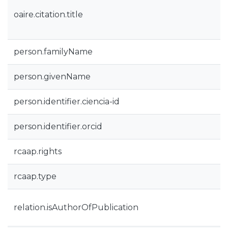
oaire.citation.title
person.familyName
person.givenName
person.identifier.ciencia-id
person.identifier.orcid
rcaap.rights
rcaap.type
relation.isAuthorOfPublication