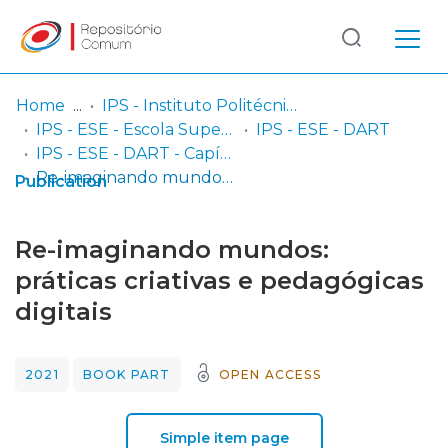
Log
(current)
In
Home
IPS - Instituto Politécnico de Setúbal
IPS - ESE - Escola Superior de Educação
IPS - ESE - DART
Communities
IPS - ESE - DART - Capítulos em livros
& Collections
Re-imaginando mundos: práticas criativas e pedagógicas digitais
Publication
Browse repository
Re-imaginando mundos:
Entities
práticas criativas e pedagógicas
digitais
Statistics
2021
BOOK PART
OPEN ACCESS
Simple item page