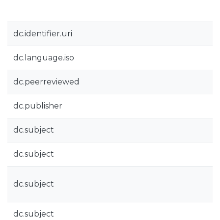
dc.identifier.uri
dc.language.iso
dc.peerreviewed
dc.publisher
dc.subject
dc.subject
dc.subject
dc.subject