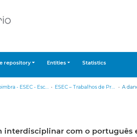
 repository
Entities
Statistics
UPCoimbra - ESEC - Escola Superior de Educação de Coimbra
ESEC – Trabalhos de Projeto | Relatórios de Estágio | Projetos de Investigação
nterdisciplinar com o português 