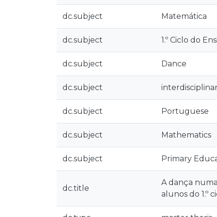
dc.subject
Matemática
dc.subject
1.º Ciclo do En
dc.subject
Dance
dc.subject
interdisciplina
dc.subject
Portuguese
dc.subject
Mathematics
dc.subject
Primary Educa
A dança numa 
dc.title
alunos do 1.º c