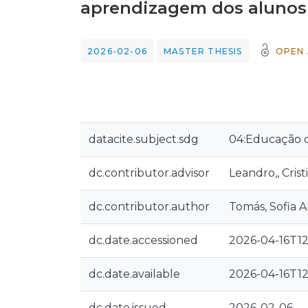
aprendizagem dos alunos d
2026-02-06
MASTER THESIS
OPEN 
datacite.subject.sdg
04:Educação 
dc.contributor.advisor
Leandro,, Cris
dc.contributor.author
Tomás, Sofia 
dc.date.accessioned
2026-04-16T12
dc.date.available
2026-04-16T12
dc.date.issued
2026-02-06