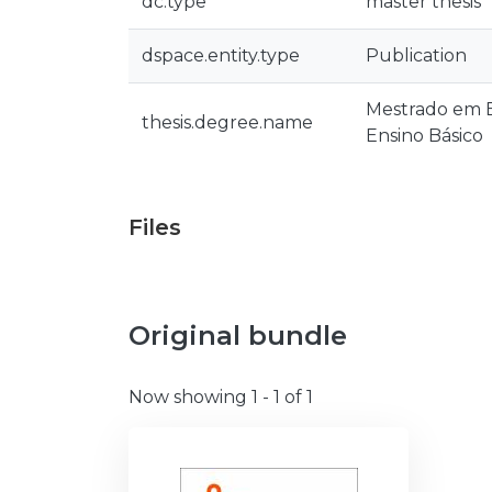
dc.type
master thesis
dspace.entity.type
Publication
Mestrado em En
thesis.degree.name
Ensino Básico
Files
Original bundle
Now showing
1 - 1 of 1