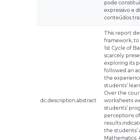
pode constitu
expressivo e 
conteúdos tr
This report de
framework, to 
1st Cycle of B
scarcely prese
exploring its 
followed an a
the experienc
students’ lear
Over the cour
dc.description.abstract
worksheets wer
students’ prog
perceptions o
results indica
the students’
Mathematics. 