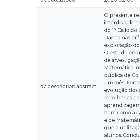
O presente re
interdiscipli
do 1.º Ciclo d
Dança nas prát
exploração do
O estudo enqu
de investigaç
Matemática in
pública de Coi
um mês. Foram 
dc.description.abstract
evolução dos 
recolher as p
aprendizagem.
bem como a ca
e de Matemáti
que a utilizaç
alunos. Concl