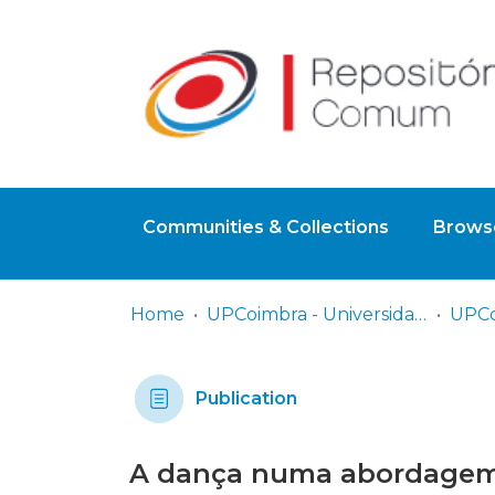
Communities & Collections
Browse
Home
UPCoimbra - Universidade Politécnica de Coimbra
Publication
A dança numa abordagem i