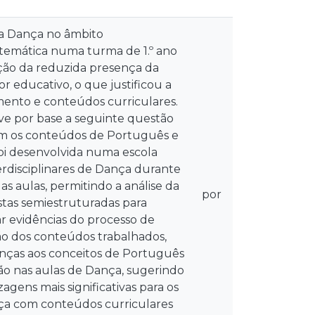
da Dança no âmbito
atemática numa turma de 1.º ano
tação da reduzida presença da
 educativo, o que justificou a
ento e conteúdos curriculares.
e por base a seguinte questão
com os conteúdos de Português e
foi desenvolvida numa escola
erdisciplinares de Dança durante
as aulas, permitindo a análise da
por
tas semiestruturadas para
r evidências do processo de
ão dos conteúdos trabalhados,
nças aos conceitos de Português
ão nas aulas de Dança, sugerindo
agens mais significativas para os
nça com conteúdos curriculares