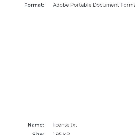
Format:
Adobe Portable Document Form
Name:
license.txt
Size:
1.85 KB