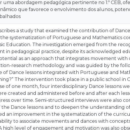
ir uma abordagem pedagógica pertinente no 1.º CEB, o
dinâmico que favorece o envolvimento dos alunos, pote
abalhados
scribes a study that examined the contribution of Dance, 
the systematization of Portuguese and Mathematics conte
asic Education. The investigation emerged from the reco
nt in pedagogical practice, despite its acknowledged edu
potential as an approach that integrates movement with 
ction-research methodology and was guided by the follo
e of Dance lessons integrated with Portuguese and Mat
ning?” The intervention took place in a public school in
se of one month, four interdisciplinary Dance lessons w
e created and administered before and after each lesson
ress over time. Semi-structured interviews were also c
f the Dance lessons and to deepen the understanding of 
ted an improvement in the systematization of the curricu
 ability to associate movements and dances with concep
A high level of engagement and motivation was also obse