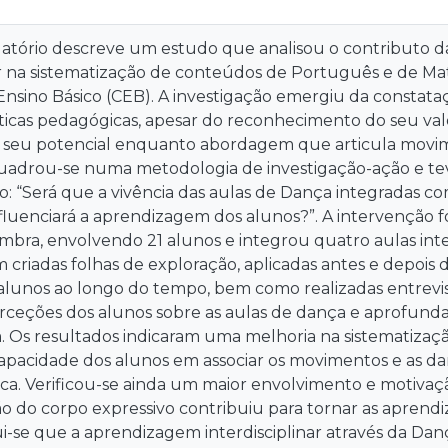
latório descreve um estudo que analisou o contributo 
nar na sistematização de conteúdos de Português e de M
o Ensino Básico (CEB). A investigação emergiu da consta
icas pedagógicas, apesar do reconhecimento do seu valor
 seu potencial enquanto abordagem que articula movim
adrou-se numa metodologia de investigação-ação e tev
ão: “Será que a vivência das aulas de Dança integradas 
fluenciará a aprendizagem dos alunos?”. A intervenção 
mbra, envolvendo 21 alunos e integrou quatro aulas int
criadas folhas de exploração, aplicadas antes e depois d
alunos ao longo do tempo, bem como realizadas entrevis
erceções dos alunos sobre as aulas de dança e aprofunda
 Os resultados indicaram uma melhoria na sistematizaç
pacidade dos alunos em associar os movimentos e as da
ca. Verificou-se ainda um maior envolvimento e motivaç
ão do corpo expressivo contribuiu para tornar as aprendiz
ui-se que a aprendizagem interdisciplinar através da Da