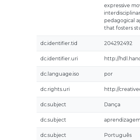
expressive mo
interdisciplin
pedagogical ap
that fosters 
dc.identifier.tid
204292492
dc.identifier.uri
http://hdl.han
dc.language.iso
por
dc.rights.uri
http://creativ
dc.subject
Dança
dc.subject
aprendizagem i
dc.subject
Português