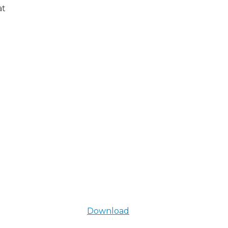
at
Download