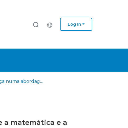
Log In
A dança numa abordagem interdisciplinar com o português e a matemática e a aprendizagem dos alunos do 1.º ciclo do ensino básico
e a matemática e a