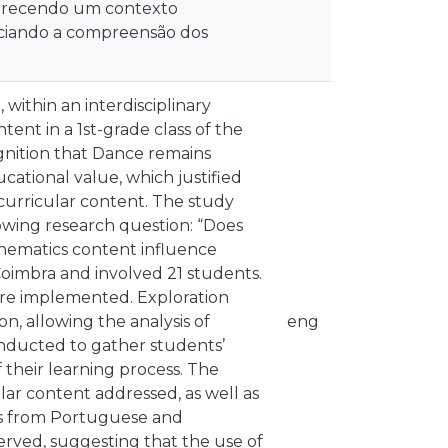
ferecendo um contexto
nciando a compreensão dos
within an interdisciplinary
nt in a 1st-grade class of the
gnition that Dance remains
cational value, which justified
curricular content. The study
wing research question: “Does
hematics content influence
 Coimbra and involved 21 students.
ere implemented. Exploration
, allowing the analysis of
eng
onducted to gather students’
their learning process. The
lar content addressed, as well as
ts from Portuguese and
rved, suggesting that the use of