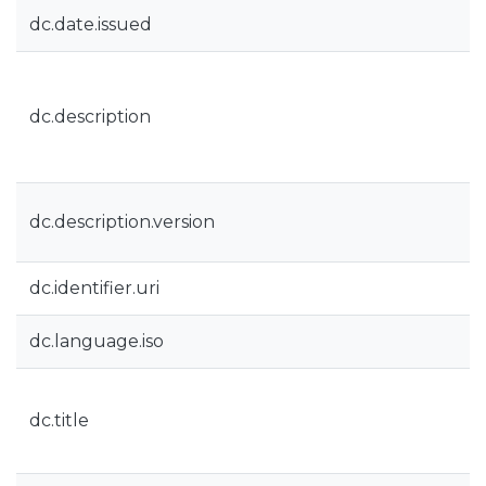
dc.date.issued
dc.description
dc.description.version
dc.identifier.uri
dc.language.iso
dc.title