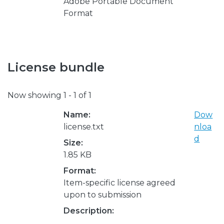
Adobe Portable Document
Format
License bundle
Now showing
1 - 1 of 1
Name:
Dow
license.txt
nloa
d
Size:
1.85 KB
Format:
Item-specific license agreed
upon to submission
Description: