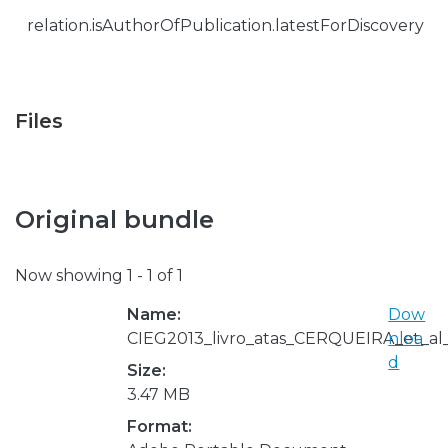
relation.isAuthorOfPublication.latestForDiscovery
Files
Original bundle
Now showing
1 - 1 of 1
Name:
Dow
CIEG2013_livro_atas_CERQUEIRA_et_al_O
nloa
d
Size:
3.47 MB
Format: