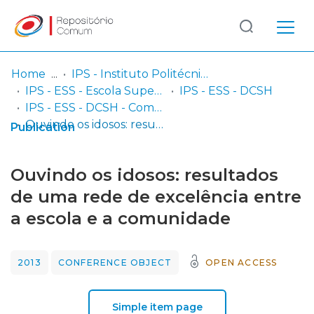
Log
(current)
In
Home
IPS - Instituto Politécnico de Setúbal
IPS - ESS - Escola Superior de Saúde
IPS - ESS - DCSH
Communities
IPS - ESS - DCSH - Comunicações em congressos
& Collections
Ouvindo os idosos: resultados de uma rede de excelência entre a escola e a comunidade
Publication
Browse repository
Ouvindo os idosos: resultados
Entities
de uma rede de excelência entre
a escola e a comunidade
Statistics
2013
CONFERENCE OBJECT
OPEN ACCESS
Simple item page