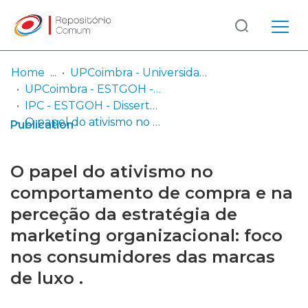
Log
(current)
In
Home
UPCoimbra - Universidade Politécnica de Coimbra
UPCoimbra - ESTGOH - Escola Superior de Tecnologia e Gestão de Oliveira do Hospital
Communities
IPC - ESTGOH - Dissertações de Mestrado
& Collections
O papel do ativismo no comportamento de compra e na perceção da estratégia de marketing organizacional: foco nos consumidores das marcas de luxo .
Publication
Browse repository
O papel do ativismo no
Entities
comportamento de compra e na
perceção da estratégia de
Statistics
marketing organizacional: foco
nos consumidores das marcas
de luxo .