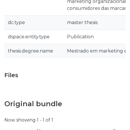
marketing organizacional: 
consumidores das marcas d
dc.type
master thesis
dspace.entity.type
Publication
thesis.degree.name
Mestrado em marketing e
Files
Original bundle
Now showing
1 - 1 of 1