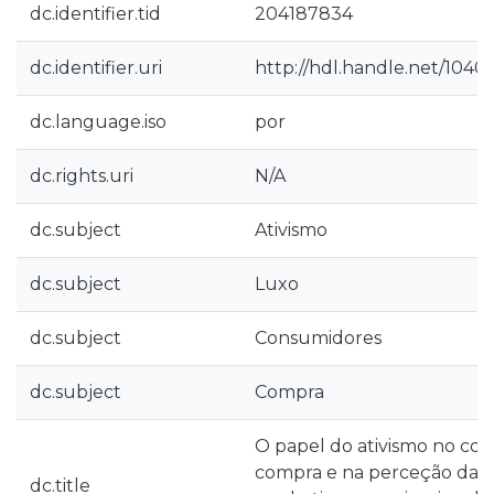
dc.identifier.tid
204187834
dc.identifier.uri
http://hdl.handle.net/1040
dc.language.iso
por
dc.rights.uri
N/A
dc.subject
Ativismo
dc.subject
Luxo
dc.subject
Consumidores
dc.subject
Compra
O papel do ativismo no c
compra e na perceção da e
dc.title