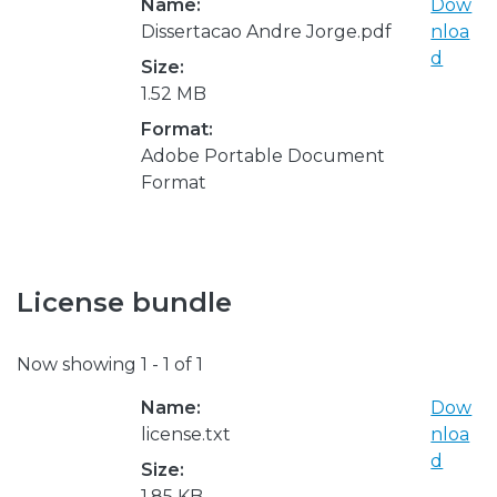
Name:
Dow
Dissertacao Andre Jorge.pdf
nloa
d
Size:
1.52 MB
Format:
Adobe Portable Document
Format
License bundle
Now showing
1 - 1 of 1
Name:
Dow
license.txt
nloa
d
Size:
1.85 KB