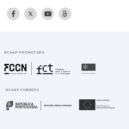
RCAAP PROMOTORS
Fundação para a Ciência
Universidade
RCAAP FUNDERS
República Portuguesa · M
União