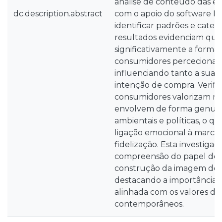
análise de conteúdo das ent
dc.description.abstract
com o apoio do software NV
identificar padrões e categ
resultados evidenciam que 
significativamente a forma
consumidores percecionam 
influenciando tanto a sua
intenção de compra. Verifi
consumidores valorizam m
envolvem de forma genuína
ambientais e políticas, o q
ligação emocional à marca
fidelização. Esta investigaç
compreensão do papel do a
construção da imagem de 
destacando a importância
alinhada com os valores d
contemporâneos.