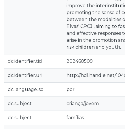
improve the interinstitution
promoting the sense of c
between the modalities of
Elvas' CPCJ , aiming to fost
and effective responses to
arise in the promotion and 
risk children and youth.
dc.identifier.tid
202460509
dc.identifier.uri
http://hdl.handle.net/1040
dc.language.iso
por
dc.subject
criança/jovem
dc.subject
famílias