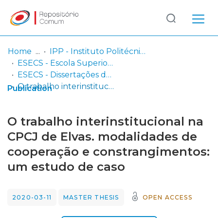
Log
(current)
In
Home
IPP - Instituto Politécnico de Portalegre
ESECS - Escola Superior de Educação e Ciências Sociais
Communities
ESECS - Dissertações de Mestrado
& Collections
O trabalho interinstitucional na CPCJ de Elvas. modalidades de cooperação e constrangimentos: um estudo de caso
Publication
Browse repository
O trabalho interinstitucional na
Entities
CPCJ de Elvas. modalidades de
cooperação e constrangimentos:
Statistics
um estudo de caso
2020-03-11
MASTER THESIS
OPEN ACCESS