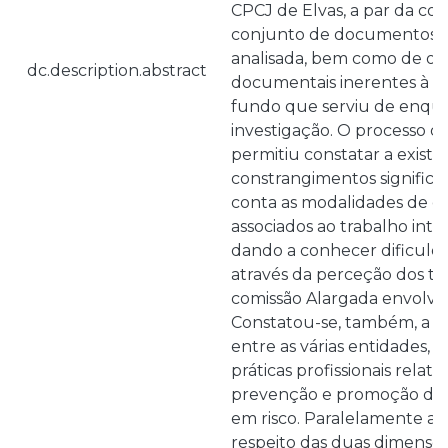
CPCJ de Elvas, a par da co
conjunto de documentos i
analisada, bem como de ou
dc.description.abstract
documentais inerentes à p
fundo que serviu de enqu
investigação. O processo d
permitiu constatar a existê
constrangimentos significa
conta as modalidades de c
associados ao trabalho inter
dando a conhecer dificuld
através da perceção dos t
comissão Alargada envolvid
Constatou-se, também, a fr
entre as várias entidades, 
práticas profissionais relat
prevenção e promoção das 
em risco. Paralelamente ao
respeito das duas dimensõe