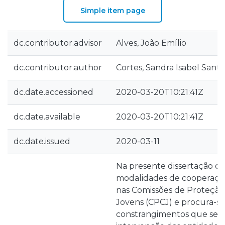
Simple item page
dc.contributor.advisor
Alves, João Emílio
dc.contributor.author
Cortes, Sandra Isabel Sant
dc.date.accessioned
2020-03-20T10:21:41Z
dc.date.available
2020-03-20T10:21:41Z
dc.date.issued
2020-03-11
Na presente dissertação di
modalidades de cooperaçã
nas Comissões de Proteção
Jovens (CPCJ) e procura-se 
constrangimentos que se 