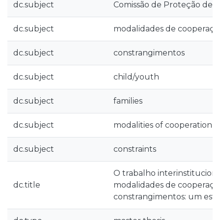
dc.subject
Comissão de Proteção de C
dc.subject
modalidades de cooperaçã
dc.subject
constrangimentos
dc.subject
child/youth
dc.subject
families
dc.subject
modalities of cooperation
dc.subject
constraints
O trabalho interinstitucion
dc.title
modalidades de cooperaçã
constrangimentos: um est