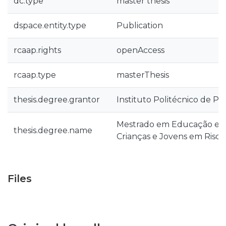
dc.type
master thesis
dspace.entity.type
Publication
rcaap.rights
openAccess
rcaap.type
masterThesis
thesis.degree.grantor
Instituto Politécnico de Po
Mestrado em Educação e 
thesis.degree.name
Crianças e Jovens em Risco
Files