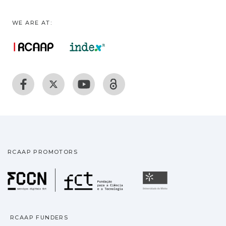
WE ARE AT:
RCAAP PROMOTORS
Fundação para a Ciência
Universidade
RCAAP FUNDERS