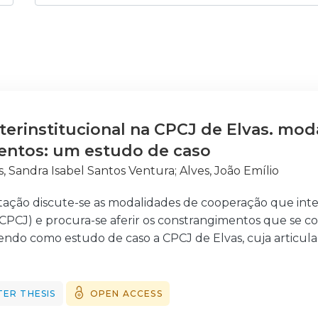
nterinstitucional na CPCJ de Elvas. mo
entos: um estudo de caso
s, Sandra Isabel Santos Ventura
;
Alves, João Emílio
rtação discute-se as modalidades de cooperação que in
(CPCJ) e procura-se aferir os constrangimentos que se c
 tendo como estudo de caso a CPCJ de Elvas, cuja articula
alecer. A questão de partida desta investigação surge 
peração e constrangimentos se colocam ao trabalho dos 
a da CPCJ de Elvas?”, tendo como enfoque central a id
ER THESIS
OPEN ACCESS
onstrangimentos associados ao trabalho dos profissionais