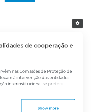
dalidades de cooperação e
tervêm nas Comissões de Proteção de
olocam à intervenção das entidades
ção interinstitucional se pretende
formulada da seguinte forma: “Que
profissionais envolvidos na
entificação das modalidades de
Show more
.