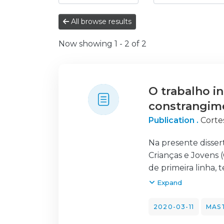
All browse results
Now showing
1 - 2 of 2
O trabalho i
constrangim
Publication .
Corte
Na presente disse
Crianças e Jovens 
de primeira linha,
fomentar e/ou fort
Expand
modalidades de coo
modalidade alargad
2020-03-11
MAST
cooperação e dos c