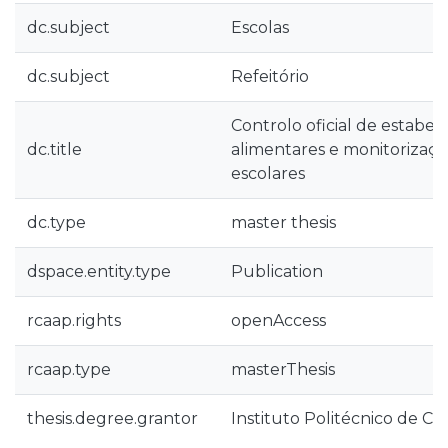
dc.subject
Escolas
dc.subject
Refeitório
Controlo oficial de estabe
dc.title
alimentares e monitorizaçã
escolares
dc.type
master thesis
dspace.entity.type
Publication
rcaap.rights
openAccess
rcaap.type
masterThesis
thesis.degree.grantor
Instituto Politécnico de Co