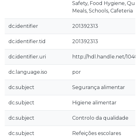
Safety, Food Hygiene, Quali
Meals, Schools, Cafeteria
dc.identifier
201392313
dc.identifier.tid
201392313
dc.identifier.uri
http://hdl.handle.net/1040
dc.language.iso
por
dc.subject
Segurança alimentar
dc.subject
Higiene alimentar
dc.subject
Controlo da qualidade
dc.subject
Refeições escolares