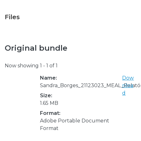
Files
Original bundle
Now showing
1 - 1 of 1
Name:
Dow
Sandra_Borges_21123023_MEAL_Relatór
nloa
d
Size:
1.65 MB
Format:
Adobe Portable Document
Format