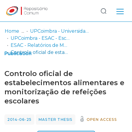
Log
(current)
In
Home
UPCoimbra - Universidade Politécnica de Coimbra
UPCoimbra - ESAC - Escola Superior Agrária de Coimbra
Communities
ESAC - Relatórios de Mestrado
& Collections
Controlo oficial de estabelecimentos alimentares e monitorização de refeições escolares
Publication
Browse repository
Controlo oficial de
Entities
estabelecimentos alimentares e
monitorização de refeições
Statistics
escolares
2014-06-25
MASTER THESIS
OPEN ACCESS