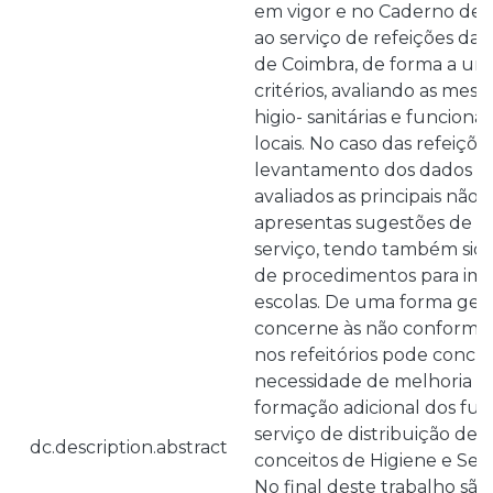
em vigor e no Caderno de 
ao serviço de refeições da
de Coimbra, de forma a uni
critérios, avaliando as mesm
higio- sanitárias e funciona
locais. No caso das refeiçõe
levantamento dos dados re
avaliados as principais não
apresentas sugestões de 
serviço, tendo também sido
de procedimentos para im
escolas. De uma forma gera
concerne às não conformid
nos refeitórios pode concl
necessidade de melhoria no
formação adicional dos fun
serviço de distribuição de 
dc.description.abstract
conceitos de Higiene e Seg
No final deste trabalho sã