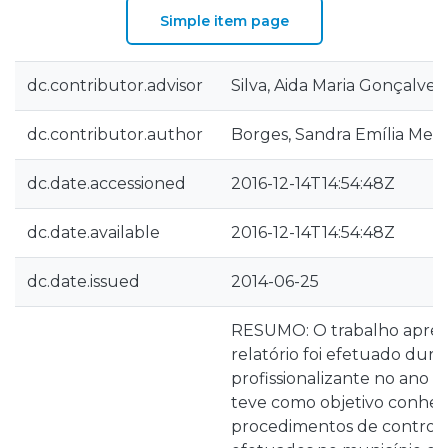
Simple item page
dc.contributor.advisor
Silva, Aida Maria Gonçalves
dc.contributor.author
Borges, Sandra Emília Mes
dc.date.accessioned
2016-12-14T14:54:48Z
dc.date.available
2016-12-14T14:54:48Z
dc.date.issued
2014-06-25
RESUMO: O trabalho apres
relatório foi efetuado dura
profissionalizante no ano l
teve como objetivo conhec
procedimentos de controlo