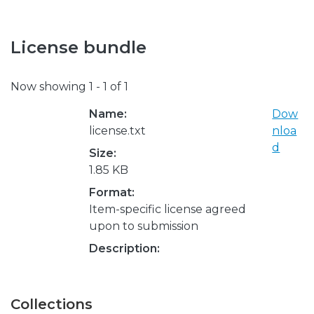
License bundle
Now showing
1 - 1 of 1
Name:
Dow
license.txt
nloa
d
Size:
1.85 KB
Format:
Item-specific license agreed
upon to submission
Description:
Collections