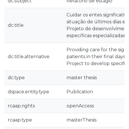
dc.subject
Relatório de estágio
Cuidar os entes significati
situação de últimos dias e h
dc.title
Projeto de desenvolvimen
específicas especializadas
Providing care for the signi
dc.title.alternative
patients in their final days 
Project to develop specific 
dc.type
master thesis
dspace.entity.type
Publication
rcaap.rights
openAccess
rcaap.type
masterThesis