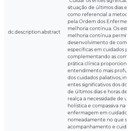
“Cuidar os entes significat
situação de últimos dias e h
como referencial a metodo
pela Ordem dos Enfermeiro
melhoria contínua. Os estág
dc.description.abstract
melhoria contínua permiti
desenvolvimento de compe
específicas em cuidados pal
complementando as compe
prática clínica proporcion
entendimento mais profun
dos cuidados paliativos, inc
entes significativos dos do
de últimos dias e horas de v
realça a necessidade de 
holística e compassiva na p
enfermagem em cuidados pa
nomeadamente no que se 
acompanhamento e cuidad