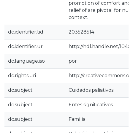
promotion of comfort and 
relief of are pivotal for nurs
context.
dc.identifier.tid
203528514
dc.identifier.uri
http://hdl.handle.net/1040
dc.language.iso
por
dc.rights.uri
http://creativecommons.org
dc.subject
Cuidados paliativos
dc.subject
Entes significativos
dc.subject
Família