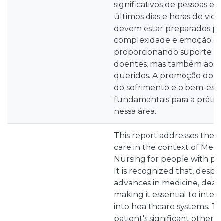
significativos de pessoas e
últimos dias e horas de vida.
devem estar preparados par
complexidade e emoção de
proporcionando suporte n
doentes, mas também aos 
queridos. A promoção do c
do sofrimento e o bem-esta
fundamentais para a prát
nessa área.
This report addresses the to
care in the context of Medi
Nursing for people with pal
It is recognized that, desp
advances in medicine, death 
making it essential to integ
into healthcare systems. Ta
patient's significant others 