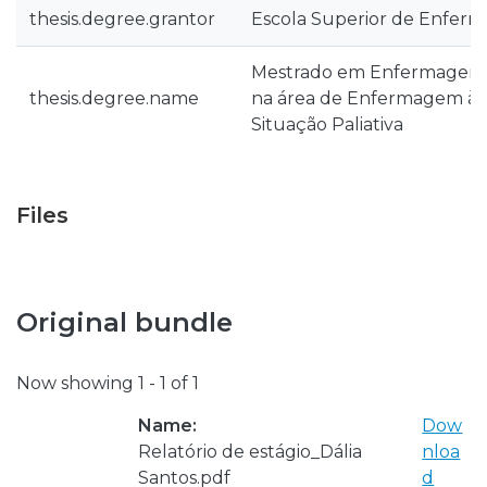
thesis.degree.grantor
Escola Superior de Enfer
Mestrado em Enfermagem M
thesis.degree.name
na área de Enfermagem à 
Situação Paliativa
Files
Original bundle
Now showing
1 - 1 of 1
Name:
Dow
Relatório de estágio_Dália
nloa
Santos.pdf
d