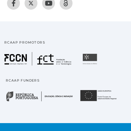
RCAAP PROMOTORS
Fundação para a Ciência
Universidade
RCAAP FUNDERS
República Portuguesa · M
União