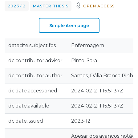
2023-12
MASTER THESIS
OPEN ACCESS
Simple item page
datacite.subject.fos
Enfermagem
dc.contributor.advisor
Pinto, Sara
dc.contributor.author
Santos, Dália Branca Pinho
dc.date.accessioned
2024-02-21T15:51:37Z
dc.date.available
2024-02-21T15:51:37Z
dc.date.issued
2023-12
Apesar dos avanços notáveis