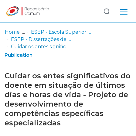
Log
(current)
In
Home
ESEP - Escola Superior de Enfermagem - Universidade do Porto
ESEP - Dissertações de Mestrado
Communities
Cuidar os entes significativos do doente em situação de últimos dias e horas de vida - Projeto de desenvolvimento de competências específicas especializadas
& Collections
Publication
Browse repository
Cuidar os entes significativos do
Entities
doente em situação de últimos
dias e horas de vida - Projeto de
Statistics
desenvolvimento de
competências específicas
especializadas