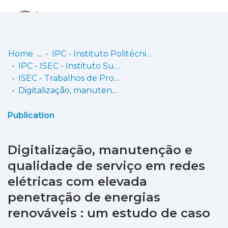
Log
(current)
In
Home
IPC - Instituto Politécnico de Coimbra
IPC - ISEC - Instituto Superior de Engenharia de Coimbra
Communities
ISEC - Trabalhos de Projeto | Relatórios de Estágio | Projetos de Investigação
& Collections
Digitalização, manutenção e qualidade de serviço em redes elétricas com elevada penetração de energias renováveis : um estudo de caso
Browse repository
Publication
Entities
Digitalização, manutenção e
Statistics
qualidade de serviço em redes
elétricas com elevada
penetração de energias
renováveis : um estudo de caso