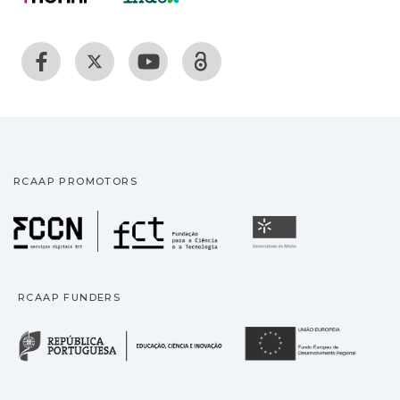
RCAAP PROMOTORS
Fundação para a Ciência
Universidade
RCAAP FUNDERS
República Portuguesa · M
União