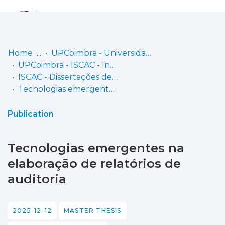
Log
(current)
In
Home
UPCoimbra - Universidade Politécnica de Coimbra
UPCoimbra - ISCAC - Instituto Superior de Contabilidade e Administração de Coimbra
Communities
ISCAC - Dissertações de Mestrado
& Collections
Tecnologias emergentes na elaboração de relatórios de auditoria
Browse repository
Publication
Entities
Tecnologias emergentes na
Statistics
elaboração de relatórios de
auditoria
2025-12-12
MASTER THESIS