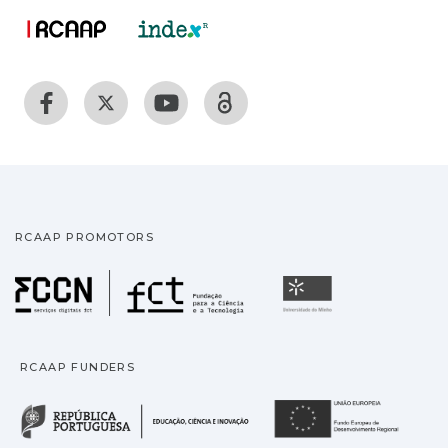
RCAAP PROMOTORS
Fundação para a Ciência
Universidade
RCAAP FUNDERS
República Portuguesa · M
União