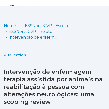
Log
(current)
In
Home
ESSNorteCVP - Escola Superior de Saúde Norte da Cruz Vermelha Portuguesa
ESSNorteCVP - Relatório Final de Estágio
Communities
Intervenção de enfermagem terapia assistida por animais na reabilitação à pessoa com alterações neurológicas: uma scoping review
& Collections
Browse repository
Publication
Entities
Intervenção de enfermagem
Statistics
terapia assistida por animais na
reabilitação à pessoa com
alterações neurológicas: uma
scoping review