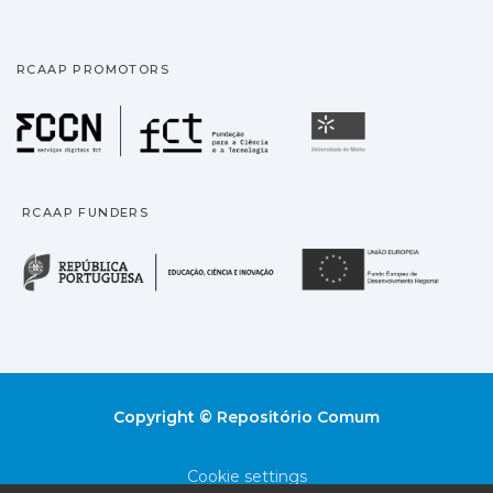
RCAAP PROMOTORS
Fundação para a Ciência
Universidade
RCAAP FUNDERS
República Portuguesa · M
União
Copyright © Repositório Comum
Cookie settings