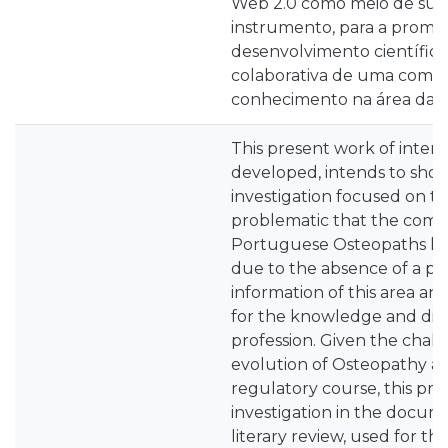
Web 2.0 como meio de sup
instrumento, para a promo
desenvolvimento científico
colaborativa de uma comu
conhecimento na área da O
This present work of interv
developed, intends to show
investigation focused on th
problematic that the comm
Portuguese Osteopaths ha
due to the absence of a pl
information of this area an
for the knowledge and divu
profession. Given the chal
evolution of Osteopathy an
regulatory course, this pro
investigation in the docume
literary review, used for th