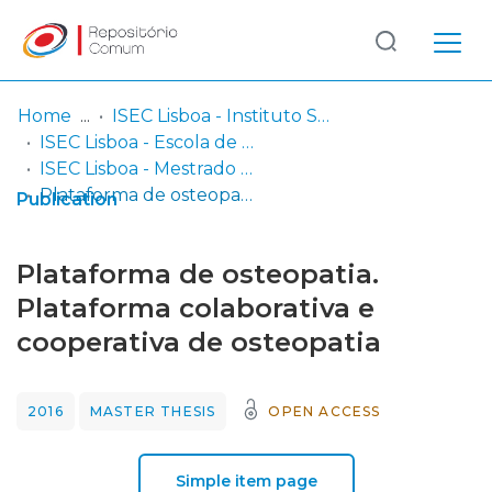
Log
(current)
In
Home
ISEC Lisboa - Instituto Superior de Educação e Ciências
ISEC Lisboa - Escola de Educação e Desenvolvimento Humano
Communities
ISEC Lisboa - Mestrado em Ciências da Educação - Área de Especialização em Supervisão Pedagógica
& Collections
Plataforma de osteopatia. Plataforma colaborativa e cooperativa de osteopatia
Publication
Browse repository
Plataforma de osteopatia.
Entities
Plataforma colaborativa e
cooperativa de osteopatia
Statistics
2016
MASTER THESIS
OPEN ACCESS
Simple item page