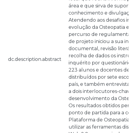
área e que sirva de suporte
conhecimento e divulgação 
Atendendo aos desafios im
evolução da Osteopatia e 
percurso de regulamentaçã
de projeto iniciou a sua inv
documental, revisão literári
recolha de dados os instr
dc.description.abstract
inquérito por questionário
223 alunos e docentes de O
distribuídos por sete escol
país, e também entrevistas
a dois interlocutores-chav
desenvolvimento da Osteop
Os resultados obtidos permi
ponto de partida para a c
Plataforma de Osteopatia N
utilizar as ferramentas disp