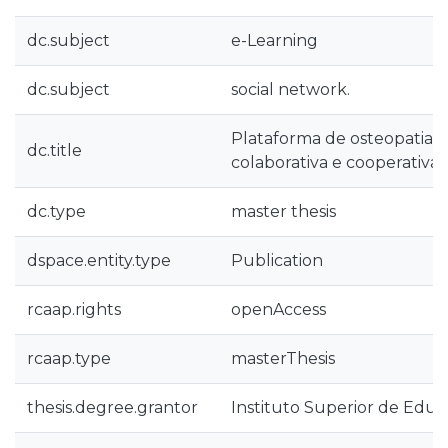
dc.subject
e-Learning
dc.subject
social network.
Plataforma de osteopatia. 
dc.title
colaborativa e cooperativa 
dc.type
master thesis
dspace.entity.type
Publication
rcaap.rights
openAccess
rcaap.type
masterThesis
thesis.degree.grantor
Instituto Superior de Educ