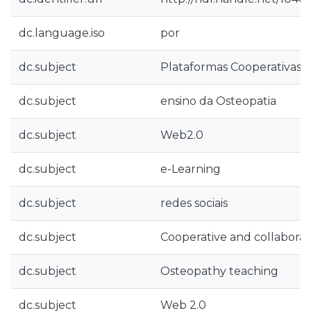
dc.language.iso
por
dc.subject
Plataformas Cooperativas e
dc.subject
ensino da Osteopatia
dc.subject
Web2.0
dc.subject
e-Learning
dc.subject
redes sociais
dc.subject
Cooperative and collaborat
dc.subject
Osteopathy teaching
dc.subject
Web 2.0