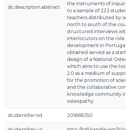
the instruments of inquiry
dc.description.abstract
to a sample of 223 studen
teachers distributed by se
north to south of the count
structured interviews with
interlocutors on the role 
development in Portugal. 
obtained served as a starti
design of a National Osteo
which aims to use the tool
2.0 as a medium of suppor
for the promotion of scien
and the collaborative const
knowledge community in t
osteopathy.
dc.identifier.tid
201868350
dc.identifier.uri
http://hdl.handle.net/1040