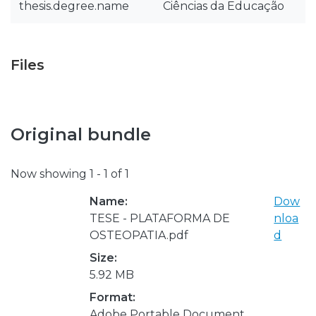
thesis.degree.name
Ciências da Educação
Files
Original bundle
Now showing
1 - 1 of 1
Name:
Dow
TESE - PLATAFORMA DE
nloa
OSTEOPATIA.pdf
d
Size:
5.92 MB
Format:
Adobe Portable Document