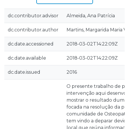
dc.contributor.advisor
Almeida, Ana Patrícia
dc.contributor.author
Martins, Margarida Maria V
dc.date.accessioned
2018-03-02T14:22:09Z
dc.date.available
2018-03-02T14:22:09Z
dc.date.issued
2016
O presente trabalho de pr
intervenção aqui desenvol
mostrar o resultado duma 
focada na resolução da pro
comunidade de Osteopatas
tem vindo a deparar devid
local que reúna informação