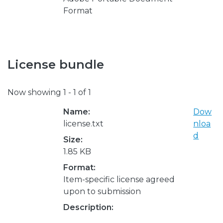
Format
License bundle
Now showing
1 - 1 of 1
Name:
Dow
license.txt
nloa
d
Size:
1.85 KB
Format:
Item-specific license agreed
upon to submission
Description: