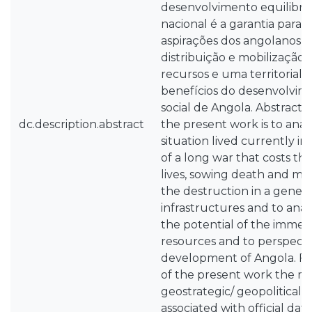
desenvolvimento equilibrad
nacional é a garantia para a
aspirações dos angolanos
distribuição e mobilização 
recursos e uma territoriali
benefícios do desenvolvi
social de Angola. Abstract: 
dc.description.abstract
the present work is to anal
situation lived currently in
of a long war that costs t
lives, sowing death and mou
the destruction in a genera
infrastructures and to anal
the potential of the immen
resources and to perspectiv
development of Angola. Fo
of the present work the m
geostrategic/ geopolitical a
associated with official da