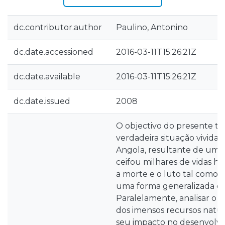
dc.contributor.author
Paulino, Antonino
dc.date.accessioned
2016-03-11T15:26:21Z
dc.date.available
2016-03-11T15:26:21Z
dc.date.issued
2008
O objectivo do presente tra
verdadeira situação vivid
Angola, resultante de uma
ceifou milhares de vidas 
a morte e o luto tal como 
uma forma generalizada das
Paralelamente, analisar o p
dos imensos recursos natura
seu impacto no desenvolvi