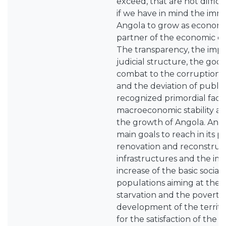
exceed, that are not diffic
if we have in mind the imme
Angola to grow as economy
partner of the economic d
The transparency, the impar
judicial structure, the go
combat to the corruption, 
and the deviation of public
recognized primordial facto
macroeconomic stability and
the growth of Angola. Ango
main goals to reach in its 
renovation and reconstruct
infrastructures and the i
increase of the basic social 
populations aiming at the 
starvation and the poverty
development of the territo
for the satisfaction of the g