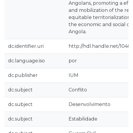
Angolans, promoting a effic
and mobilization of the re
equitable territorialization 
the economic and social d
Angola.
dc.identifier.uri
http://hdl.handle.net/10400
dc.language.iso
por
dc.publisher
IUM
dc.subject
Conflito
dc.subject
Desenvolvimento
dc.subject
Estabilidade