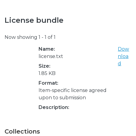
License bundle
Now showing
1 - 1 of 1
Name:
Dow
license.txt
nloa
d
Size:
1.85 KB
Format:
Item-specific license agreed
upon to submission
Description:
Collections