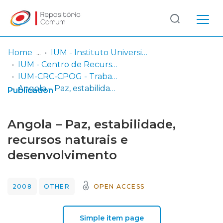
Log
(current)
In
Home
IUM - Instituto Universitário Militar
IUM - Centro de Recursos de Conhecimento
Communities
IUM-CRC-CPOG - Trabalhos de Investigação Individual
& Collections
Angola – Paz, estabilidade, recursos naturais e desenvolvimento
Publication
Browse repository
Angola – Paz, estabilidade,
Entities
recursos naturais e
desenvolvimento
Statistics
2008
OTHER
OPEN ACCESS
Simple item page