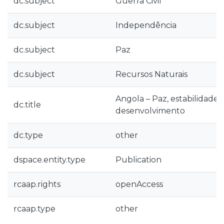
dc.subject
Guerra Civil
dc.subject
Independência
dc.subject
Paz
dc.subject
Recursos Naturais
Angola – Paz, estabilidade, 
dc.title
desenvolvimento
dc.type
other
dspace.entity.type
Publication
rcaap.rights
openAccess
rcaap.type
other