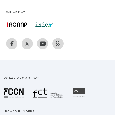
WE ARE AT:
RCAAP PROMOTORS
Fundação para a Ciência
Universidade
RCAAP FUNDERS