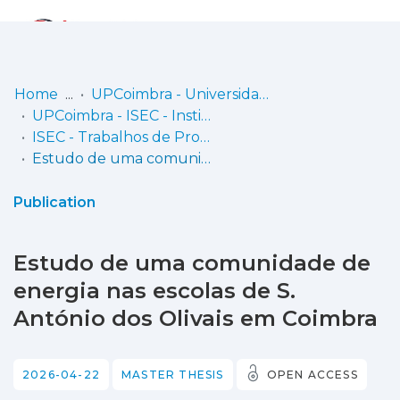
Log
(current)
In
Home
UPCoimbra - Universidade Politécnica de Coimbra
UPCoimbra - ISEC - Instituto Superior de Engenharia de Coimbra
Communities
ISEC - Trabalhos de Projeto | Relatórios de Estágio | Projetos de Investigação
& Collections
Estudo de uma comunidade de energia nas escolas de S. António dos Olivais em Coimbra
Browse repository
Publication
Entities
Estudo de uma comunidade de
Statistics
energia nas escolas de S.
António dos Olivais em Coimbra
2026-04-22
MASTER THESIS
OPEN ACCESS