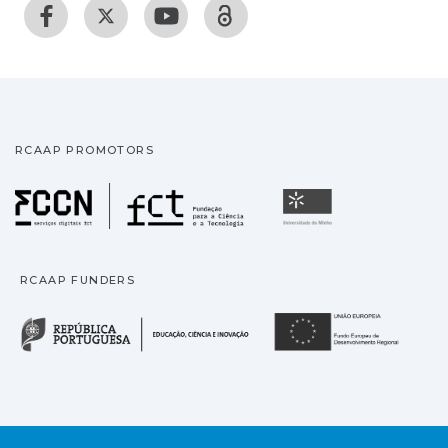
RCAAP PROMOTORS
Fundação para a Ciência
Universidade
RCAAP FUNDERS
República Portuguesa · M
União