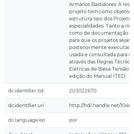
Armários Bastidores. A real
projeto tem como objetivo
estrutura tipo dos Projetos
especialidades. Tanto a ní
como de documentação qu
para que os projetos sejam
posteriormente executados.
usada e consultada para o p
através das Regras Técnicas
Elétricas de Baixa Tensão (
edição do Manual ITED.
dc.identifier.tid
203022670
dc.identifier.uri
http://hdl.handle.net/1040
dc.language.iso
por