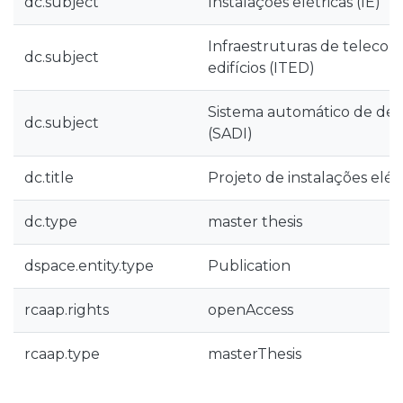
dc.subject
Instalações elétricas (IE)
Infraestruturas de teleco
dc.subject
edifícios (ITED)
Sistema automático de det
dc.subject
(SADI)
dc.title
Projeto de instalações elétr
dc.type
master thesis
dspace.entity.type
Publication
rcaap.rights
openAccess
rcaap.type
masterThesis