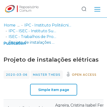
Log
(current)
In
Home
IPC - Instituto Politécnico de Coimbra
IPC - ISEC - Instituto Superior de Engenharia de Coimbra
Communities
ISEC - Trabalhos de Projeto | Relatórios de Estágio | Projetos de Investigação
& Collections
Projeto de instalações elétricas
Publication
Browse repository
Projeto de instalações elétricas
Entities
2020-03-06
MASTER THESIS
OPEN ACCESS
Statistics
Simple item page
Agreira, Cristina Isabel Ferr