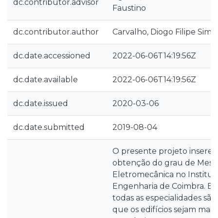
dc.contributor.advisor
Faustino
dc.contributor.author
Carvalho, Diogo Filipe Simõ
dc.date.accessioned
2022-06-06T14:19:56Z
dc.date.available
2022-06-06T14:19:56Z
dc.date.issued
2020-03-06
dc.date.submitted
2019-08-04
O presente projeto insere-
obtenção do grau de Mest
Eletromecânica no Institut
Engenharia de Coimbra. Em
todas as especialidades sã
que os edifícios sejam mais 