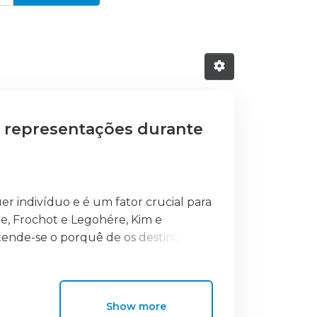
e representações durante
r indivíduo e é um fator crucial para
ie, Frochot e Legohére, Kim e
tende-se o porquê de os destinos
eiras de atrair turistas. Com o início
 os países, mas finda a guerra, e
e voltou a ser tida em consideração.
Show more
Mundial, Adolf Hitler tinha a