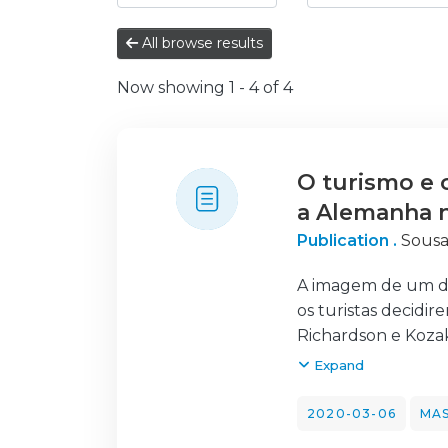
All browse results
Now showing
1 - 4 of 4
O turismo e 
a Alemanha n
Publication .
Sousa
A imagem de um det
os turistas decidi
Richardson e Kozak
turísticos criarem
Expand
da I Guerra Mundia
numa Europa que pa
2020-03-06
MAS
Em 1933, o partido 