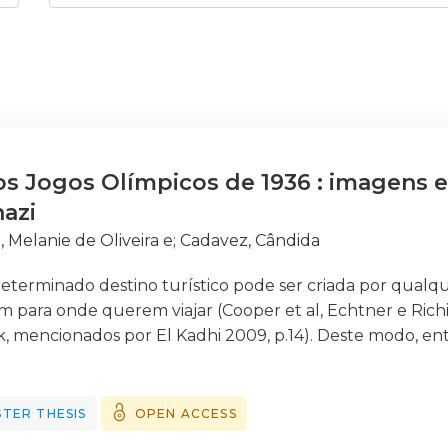
os Jogos Olímpicos de 1936 : imagens 
azi
, Melanie de Oliveira e
;
Cadavez, Cândida
erminado destino turístico pode ser criada por qualque
rem para onde querem viajar (Cooper et al, Echtner e Rich
, mencionados por El Kadhi 2009, p.14). Deste modo, en
 uma imagem própria, uma vez que é uma das principais man
l, o turismo tornou-se raro ou quase inexistente em todos
ssava por algumas transformações culturais, a atividad
TER THESIS
OPEN ACCESS
nazi subiu ao poder na Alemanha e, já antes da II Guerra 