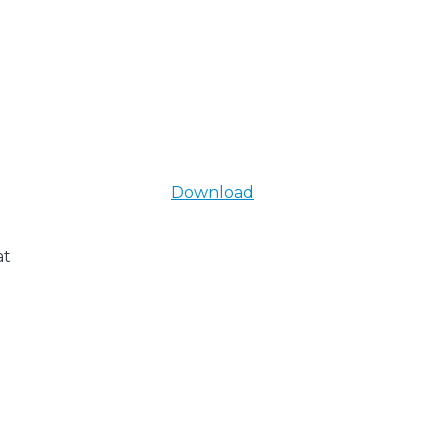
Download
at