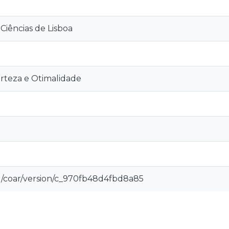
Ciências de Lisboa
erteza e Otimalidade
rg/coar/version/c_970fb48d4fbd8a85