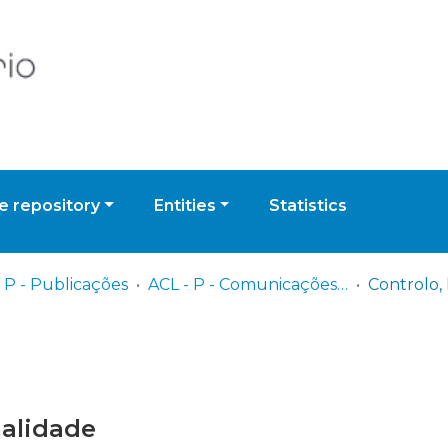
 repository
Entities
Statistics
 P - Publicações
ACL - P - Comunicações da Classe de Ciências
malidade