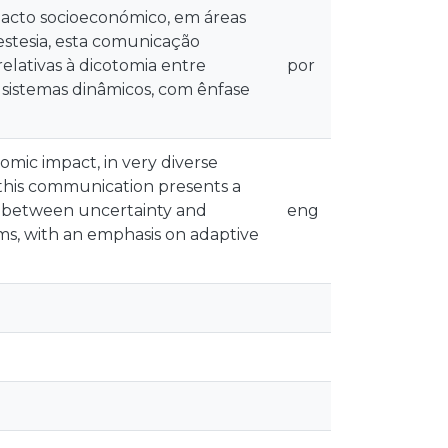
pacto socioeconómico, em áreas
nestesia, esta comunicação
elativas à dicotomia entre
por
 sistemas dinâmicos, com ênfase
mic impact, in very diverse
 this communication presents a
my between uncertainty and
eng
ems, with an emphasis on adaptive