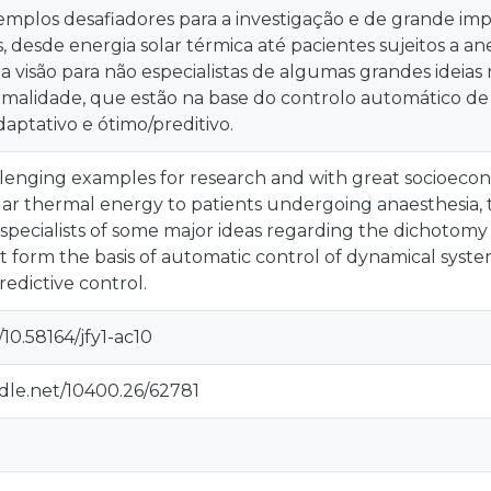
emplos desafiadores para a investigação e de grande im
, desde energia solar térmica até pacientes sujeitos a a
visão para não especialistas de algumas grandes ideias r
timalidade, que estão na base do controlo automático de
aptativo e ótimo/preditivo.
enging examples for research and with great socioecono
olar thermal energy to patients undergoing anaesthesia,
n-specialists of some major ideas regarding the dichoto
at form the basis of automatic control of dynamical syst
edictive control.
/10.58164/jfy1-ac10
ndle.net/10400.26/62781