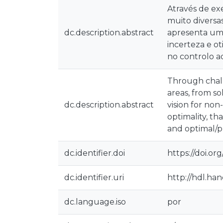
Através de ex
muito diversas
dc.description.abstract
apresenta uma 
incerteza e o
no controlo ad
Through chall
areas, from s
dc.description.abstract
vision for no
optimality, th
and optimal/pr
dc.identifier.doi
https://doi.org
dc.identifier.uri
http://hdl.ha
dc.language.iso
por