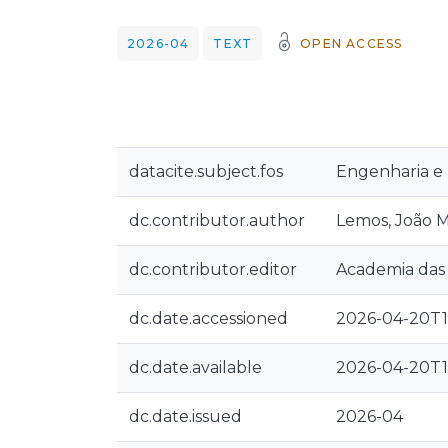
2026-04
TEXT
OPEN ACCESS
datacite.subject.fos
Engenharia e 
dc.contributor.author
Lemos, João 
dc.contributor.editor
Academia das 
dc.date.accessioned
2026-04-20T11
dc.date.available
2026-04-20T11
dc.date.issued
2026-04