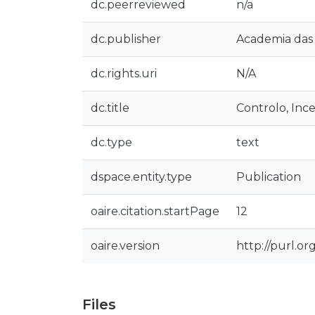
dc.peerreviewed
n/a
dc.publisher
Academia das 
dc.rights.uri
N/A
dc.title
Controlo, Inc
dc.type
text
dspace.entity.type
Publication
oaire.citation.startPage
12
oaire.version
http://purl.o
Files