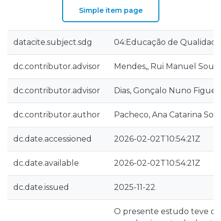
Simple item page
datacite.subject.sdg
04:Educação de Qualidad
dc.contributor.advisor
Mendes,, Rui Manuel Sous
dc.contributor.advisor
Dias, Gonçalo Nuno Figuei
dc.contributor.author
Pacheco, Ana Catarina Sou
dc.date.accessioned
2026-02-02T10:54:21Z
dc.date.available
2026-02-02T10:54:21Z
dc.date.issued
2025-11-22
O presente estudo teve com