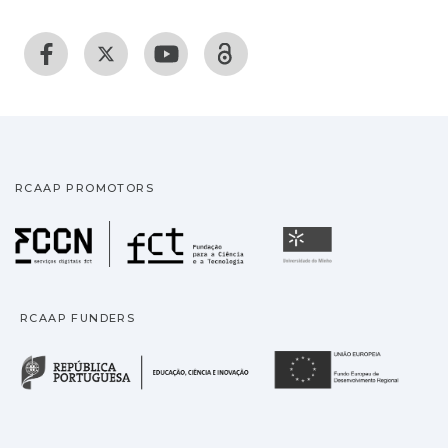
RCAAP PROMOTORS
Fundação para a Ciência
Universidade
RCAAP FUNDERS
República Portuguesa · M
União