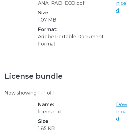
ANA_PACHECO.pdf
nloa
d
Size:
1.07 MB
Format:
Adobe Portable Document
Format
License bundle
Now showing
1 - 1 of 1
Name:
Dow
license.txt
nloa
d
Size:
1.85 KB