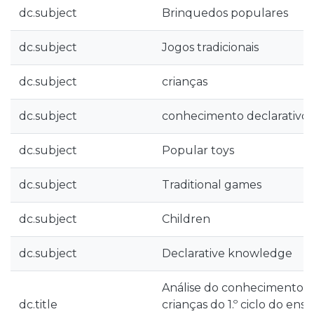
dc.subject
Brinquedos populares
dc.subject
Jogos tradicionais
dc.subject
crianças
dc.subject
conhecimento declarativo
dc.subject
Popular toys
dc.subject
Traditional games
dc.subject
Children
dc.subject
Declarative knowledge
Análise do conhecimento d
dc.title
crianças do 1.º ciclo do ens