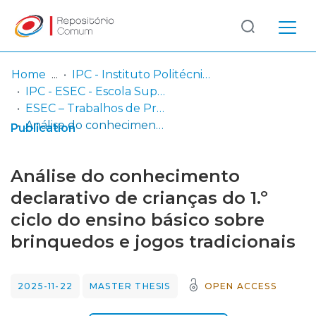
Log
(current)
In
Home
IPC - Instituto Politécnico de Coimbra
IPC - ESEC - Escola Superior de Educação de Coimbra
Communities
ESEC – Trabalhos de Projeto | Relatórios de Estágio | Projetos de Investigação
& Collections
Análise do conhecimento declarativo de crianças do 1.º ciclo do ensino básico sobre brinquedos e jogos tradicionais
Publication
Browse repository
Análise do conhecimento
Entities
declarativo de crianças do 1.º
ciclo do ensino básico sobre
Statistics
brinquedos e jogos tradicionais
2025-11-22
MASTER THESIS
OPEN ACCESS