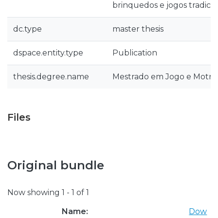
brinquedos e jogos tradicio
dc.type
master thesis
dspace.entity.type
Publication
thesis.degree.name
Mestrado em Jogo e Motric
Files
Original bundle
Now showing
1 - 1 of 1
Name:
Dow