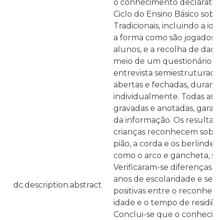
o conhecimento declarativo 
Ciclo do Ensino Básico sob
Tradicionais, incluindo a id
a forma como são jogados. 
alunos, e a recolha de dado
meio de um questionário 
entrevista semiestruturad
abertas e fechadas, durante 
individualmente. Todas as 
gravadas e anotadas, garan
da informação. Os resulta
crianças reconhecem sobr
pião, a corda e os berlinde
como o arco e gancheta, s
Verificaram-se diferenças si
anos de escolaridade e sexo
dc.description.abstract
positivas entre o reconheci
idade e o tempo de residên
Conclui-se que o conhecim