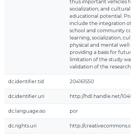
thus important vehicles for
socialization, and cultural i
educational potential. Pract
include the integration of 
school and community con
learning, socialization, cult
physical and mental well-be
providing a basis for futur
limitation of the study was 
validation of the research 
dc.identifier.tid
204161550
dc.identifier.uri
http://hdl.handle.net/1040
dc.language.iso
por
dc.rights.uri
http://creativecommons.org