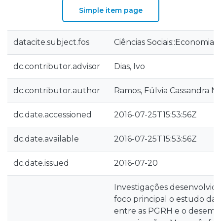
Simple item page
datacite.subject.fos
Ciências Sociais::Economia 
dc.contributor.advisor
Dias, Ivo
dc.contributor.author
Ramos, Fúlvia Cassandra N
dc.date.accessioned
2016-07-25T15:53:56Z
dc.date.available
2016-07-25T15:53:56Z
dc.date.issued
2016-07-20
Investigações desenvolvid
foco principal o estudo da 
entre as PGRH e o desemp