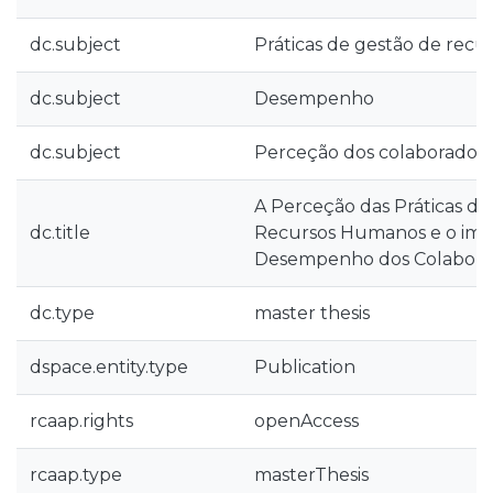
dc.subject
Práticas de gestão de rec
dc.subject
Desempenho
dc.subject
Perceção dos colaborador
A Perceção das Práticas de
dc.title
Recursos Humanos e o imp
Desempenho dos Colabora
dc.type
master thesis
dspace.entity.type
Publication
rcaap.rights
openAccess
rcaap.type
masterThesis