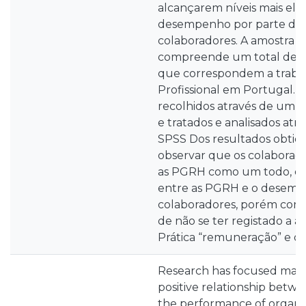
alcançarem níveis mais ele
desempenho por parte dos 
colaboradores. A amostra 
compreende um total de 121
que correspondem a traba
Profissional em Portugal. 
recolhidos através de um q
e tratados e analisados at
SPSS Dos resultados obtidos
observar que os colaborad
as PGRH como um todo, qu
entre as PGRH e o desem
colaboradores, porém com 
de não se ter registado a a
Prática “remuneração” e o
Research has focused main
positive relationship bet
the performance of organiz