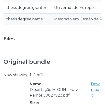
thesis.degree.grantor
Universidade Europeia
thesis.degree.name
Mestrado em Gestão de R
Files
Original bundle
Now showing
1 - 1 of 1
Name:
Dow
Dissertação M-GRH - Fulvia
nloa
Ramos 50027923.pdf
d
Size: