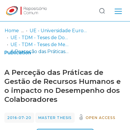
Log
(current)
In
Home
UE - Universidade Europeia
UE - TDM - Teses de Doutoramento e Mestrado
Communities
UE - TDM - Teses de Mestrado
& Collections
A Perceção das Práticas de Gestão de Recursos Humanos e o impacto no Desempenho dos Colaboradores
Publication
Browse repository
A Perceção das Práticas de
Entities
Gestão de Recursos Humanos e
o impacto no Desempenho dos
Statistics
Colaboradores
2016-07-20
MASTER THESIS
OPEN ACCESS