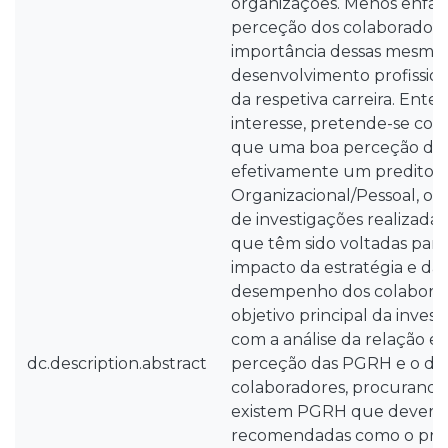
organizações. Menos ênfas
perceção dos colaboradore
importância dessas mesmas 
desenvolvimento profission
da respetiva carreira. Ent
interesse, pretende-se con
que uma boa perceção da
efetivamente um preditor
Organizacional/Pessoal, o 
de investigações realizadas
que têm sido voltadas para
impacto da estratégia e d
desempenho dos colaborado
objetivo principal da inves
com a análise da relação ex
dc.description.abstract
perceção das PGRH e o d
colaboradores, procurando
existem PGRH que deverão
recomendadas como o prop