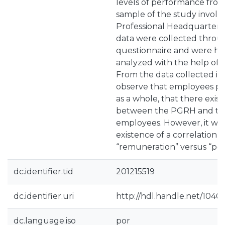
levels of performance fro
sample of the study involve
Professional Headquarters 
data were collected throu
questionnaire and were h
analyzed with the help of
From the data collected it 
observe that employees p
as a whole, that there exist
between the PGRH and th
employees. However, it was
existence of a correlation
“remuneration” versus “pe
dc.identifier.tid
201215519
dc.identifier.uri
http://hdl.handle.net/10400
dc.language.iso
por