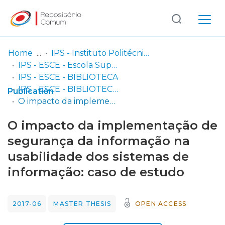
Log
(current)
In
Home
IPS - Instituto Politécnico de Setúbal
IPS - ESCE - Escola Superior de Ciências Empresariais
Communities
IPS - ESCE - BIBLIOTECA
& Collections
IPS - ESCE - BIBLIOTECA - Dissertações de mestrado
Publication
O impacto da implementação de segurança da informação na usabilidade dos sistemas de informação: caso de estudo
Browse repository
O impacto da implementação de
Entities
segurança da informação na
usabilidade dos sistemas de
Statistics
informação: caso de estudo
2017-06
MASTER THESIS
OPEN ACCESS