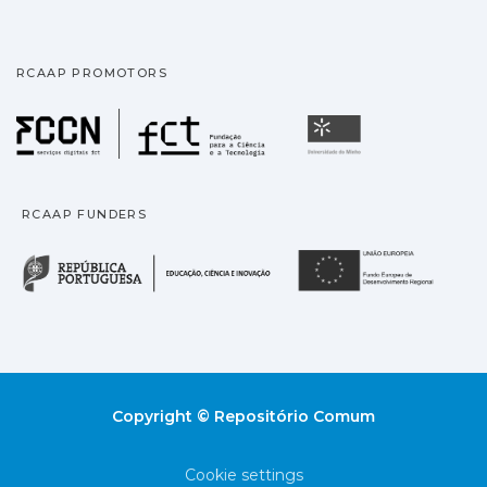
RCAAP PROMOTORS
Fundação para a Ciência
Universidade
RCAAP FUNDERS
República Portuguesa · M
União
Copyright © Repositório Comum
Cookie settings