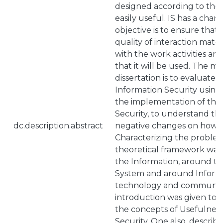
designed according to the 
easily useful. IS has a chara
objective is to ensure that 
quality of interaction matc
with the work activities an
that it will be used. The mai
dissertation is to evaluate 
Information Security using th
the implementation of the
Security, to understand the
dc.description.abstract
negative changes on how t
Characterizing the problem,
theoretical framework wa
the Information, around th
System and around Informa
technology and communica
introduction was given to
the concepts of Usefulnes
Security. One also, describ