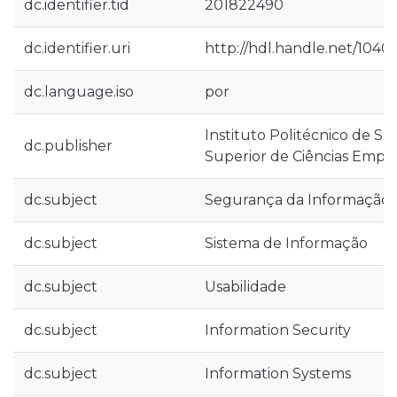
dc.identifier.tid
201822490
dc.identifier.uri
http://hdl.handle.net/1040
dc.language.iso
por
Instituto Politécnico de Se
dc.publisher
Superior de Ciências Empre
dc.subject
Segurança da Informação
dc.subject
Sistema de Informação
dc.subject
Usabilidade
dc.subject
Information Security
dc.subject
Information Systems