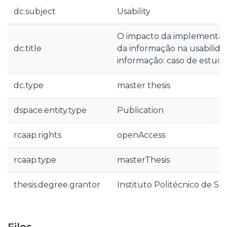
dc.subject
Usability
O impacto da implementaç
dc.title
da informação na usabilida
informação: caso de estud
dc.type
master thesis
dspace.entity.type
Publication
rcaap.rights
openAccess
rcaap.type
masterThesis
thesis.degree.grantor
Instituto Politécnico de Se