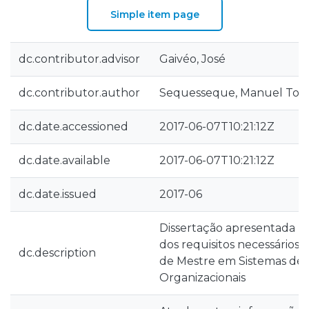
Simple item page
dc.contributor.advisor
Gaivéo, José
dc.contributor.author
Sequesseque, Manuel Tomá
dc.date.accessioned
2017-06-07T10:21:12Z
dc.date.available
2017-06-07T10:21:12Z
dc.date.issued
2017-06
Dissertação apresentada 
dos requisitos necessários
dc.description
de Mestre em Sistemas de
Organizacionais