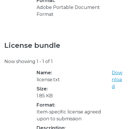
Format:
Adobe Portable Document
Format
License bundle
Now showing
1 - 1 of 1
Name:
Dow
license.txt
nloa
d
Size:
1.85 KB
Format:
Item-specific license agreed
upon to submission
Description: