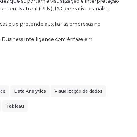
ades que suportam a visualização e interpretação
agem Natural (PLN), IA Generativa e análise
icas que pretende auxiliar as empresas no
e Business Intelligence com ênfase em
nce
Data Analytics
Visualização de dados
Tableau