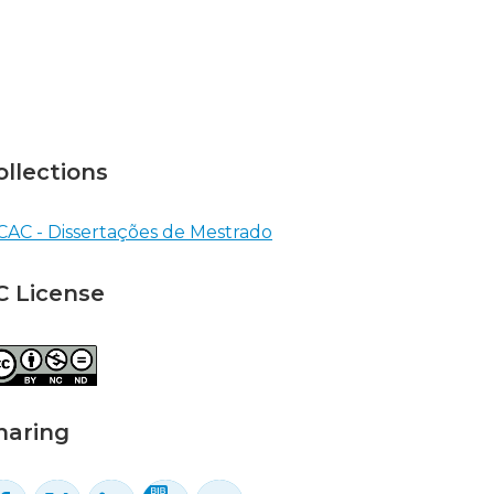
ollections
CAC - Dissertações de Mestrado
C License
haring