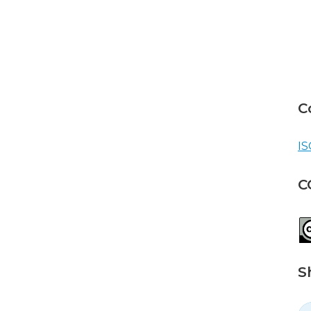
C
IS
C
S