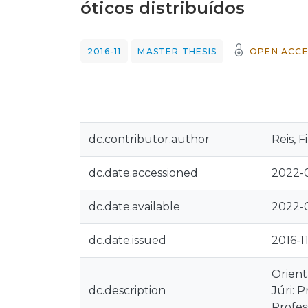
óticos distribuídos
2016-11
MASTER THESIS
OPEN ACCE
dc.contributor.author
Reis, F
dc.date.accessioned
2022-0
dc.date.available
2022-0
dc.date.issued
2016-1
Orient
dc.description
Júri: 
Profes