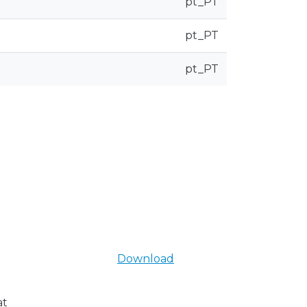
pt_PT
pt_PT
pt_PT
Download
at