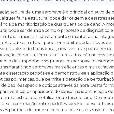
ação segura de uma aeronave é o principal objetivo de
alquer falha estrutural pode dar origem a desastres aér
ância da monitorização de qualquer tipo de dano. A mo
ural pode ser definida como o processo de diagnóstico e
trutura funcionar corretamente e manter a sua integri
da. A saúde estrutural pode ser monitorizada através de
sores utilizando fibras óticas, uma vez que para além de
rização continua, têm custos reduzidos, não necessit
ram o desempenho e segurança da aeronave e estendem
uras garantindo aeronaves mais eficientes e mais atrati
te dissertação propôs-se e demonstrou-se a aplicação 
 óticas poliméricas, que permite a deteção de perturbaç
e de padrões speckle obtidos através da fibra. Desta form
 para verificar a capacidade do sensor na identificação 
ou numa estrutura metálica, onde foi colocado. De modo a 
ou-se a correlação entre padrões speckle consecutivos 
ses padrões, de onde se concluiu que este sensor é se