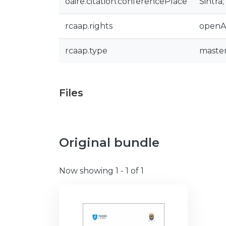
oaire.citation.conferencePlace
Sintra;
rcaap.rights
openA
rcaap.type
master
Files
Original bundle
Now showing
1 - 1 of 1