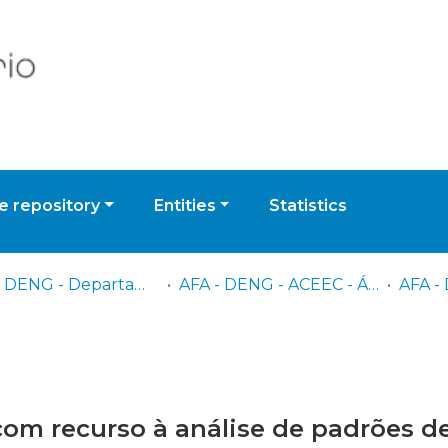
 repository
Entities
Statistics
AFA - DENG - Departamento de Engenharia
AFA - DENG - ACEEC - Área Científica de Engenharia Electrotécnica e Computadores
com recurso à análise de padrões d