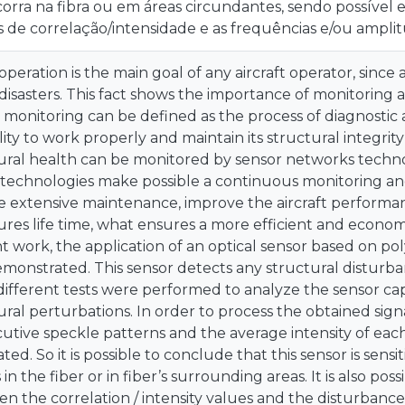
orra na fibra ou em áreas circundantes, sendo possível 
s de correlação/intensidade e as frequências e/ou ampli
 operation is the main goal of any aircraft operator, since
disasters. This fact shows the importance of monitoring
 monitoring can be defined as the process of diagnostic 
lity to work properly and maintain its structural integrity
ural health can be monitored by sensor networks technolo
technologies make possible a continuous monitoring and
e extensive maintenance, improve the aircraft performa
ures life time, what ensures a more efficient and economica
t work, the application of an optical sensor based on pol
monstrated. This sensor detects any structural disturba
different tests were performed to analyze the sensor capab
ural perturbations. In order to process the obtained sig
utive speckle patterns and the average intensity of eac
ted. So it is possible to conclude that this sensor is sensi
in the fiber or in fiber’s surrounding areas. It is also poss
n the correlation / intensity values and the disturbanc