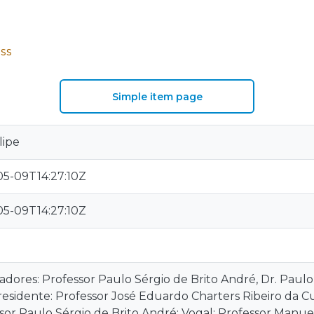
SS
Simple item page
ilipe
5-09T14:27:10Z
5-09T14:27:10Z
1
adores: Professor Paulo Sérgio de Brito André, Dr. Pau
Presidente: Professor José Eduardo Charters Ribeiro da 
sor Paulo Sérgio de Brito André; Vogal: Professor Man