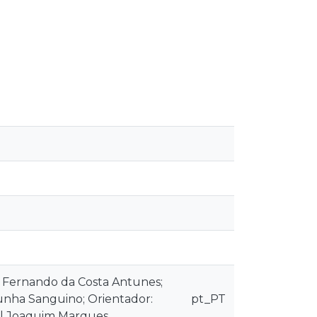
lo Fernando da Costa Antunes;
Cunha Sanguino; Orientador:
pt_PT
uel Joaquim Marques