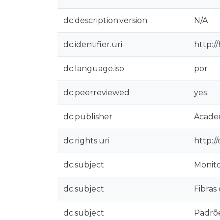
dc.description.version
N/A
dc.identifier.uri
http:/
dc.language.iso
por
dc.peerreviewed
yes
dc.publisher
Academ
dc.rights.uri
http:/
dc.subject
Monito
dc.subject
Fibras 
dc.subject
Padrõe