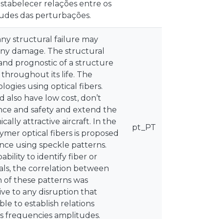
estabelecer relações entre os
tudes das perturbações.
 any structural failure may
 any damage. The structural
and prognostic of a structure
 throughout its life. The
gies using optical fibers.
 also have low cost, don’t
nce and safety and extend the
lly attractive aircraft. In the
pt_PT
ymer optical fibers is proposed
nce using speckle patterns.
ility to identify fiber or
nals, the correlation between
h of these patterns was
tive to any disruption that
ible to establish relations
es frequencies amplitudes.