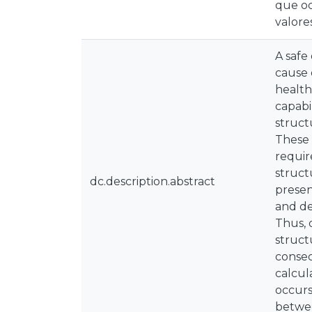
que oc
valore
A safe
cause 
health
capabi
struct
These 
requir
struct
dc.description.abstract
presen
and de
Thus, 
struct
consec
calcula
occurs 
betwee