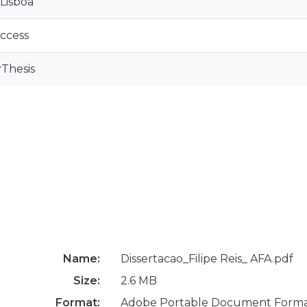
 Lisboa
ccess
Thesis
Name:
Dissertacao_Filipe Reis_ AFA.pdf
Size:
2.6 MB
Format:
Adobe Portable Document Form