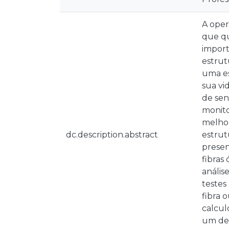
A oper
que qu
import
estrut
uma es
sua vi
de sen
monito
melho
dc.description.abstract
estrut
presen
fibras
anális
testes
fibra 
calcul
um des