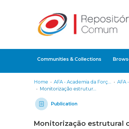
Communities & Collections
Browse
Home
AFA - Academia da Força Aérea
Monitorização estrutural com recurso à análise de padrões de speckle em sensores óticos distribuídos
Publication
Monitorização estrutural 