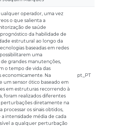
 qualquer operador, uma vez
eos o que salienta a
nitorização de saúde
 prognóstico da habilidade de
dade estrutural ao longo da
 tecnologias baseadas em redes
 possibilitarem uma
am de grandes manutenções,
 o tempo de vida das
vas economicamente. Na
pt_PT
de um sensor ótico baseado em
ões em estruturas recorrendo à
a, foram realizados diferentes
de perturbações diretamente na
processar os sinais obtidos,
e a intensidade média de cada
nsível a qualquer perturbação