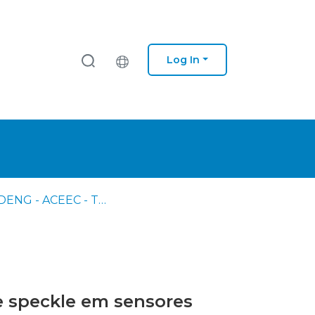
Log In
AFA - DENG - ACEEC - Trabalhos Finais de Mestrado
e speckle em sensores