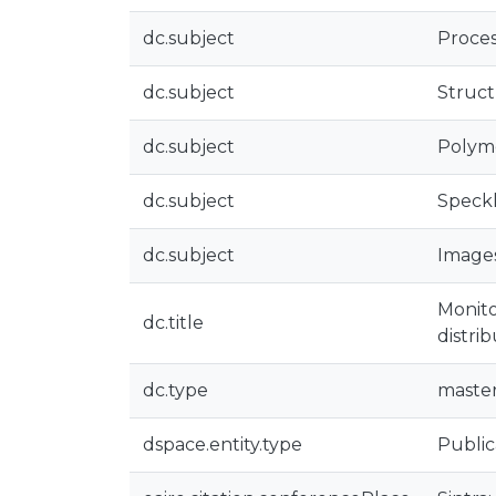
dc.subject
Proce
dc.subject
Struct
dc.subject
Polyme
dc.subject
Speckl
dc.subject
Images
Monito
dc.title
distri
dc.type
master
dspace.entity.type
Public