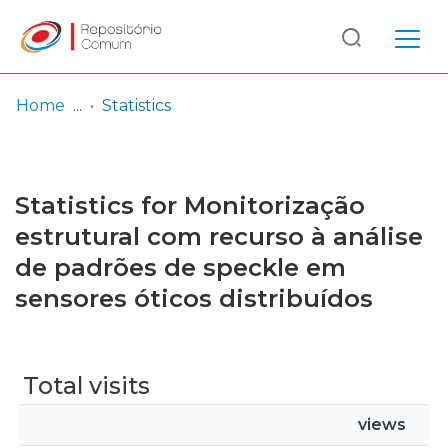
Log
(current)
In
Home
Statistics
Communities
& Collections
Statistics for Monitorização
Browse repository
estrutural com recurso à análise
de padrões de speckle em
Entities
sensores óticos distribuídos
Total visits
views