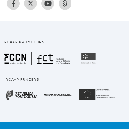
RCAAP PROMOTORS
Fundação para a Ciência
Universidade
RCAAP FUNDERS
República Portuguesa · M
União