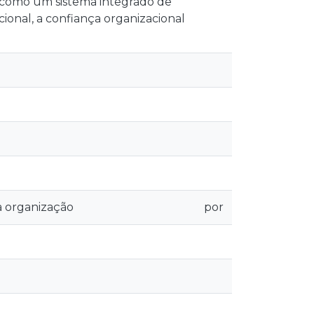
a como um sistema integrado de
cional, a confiança organizacional
 organização
por