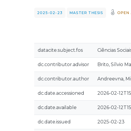
2025-02-23
MASTER THESIS
OPEN 
datacite.subject.fos
Ciências Socia
dc.contributor.advisor
Brito, Sílvio 
dc.contributor.author
Andreevna, Mi
dc.date.accessioned
2026-02-12T15
dc.date.available
2026-02-12T15
dc.date.issued
2025-02-23