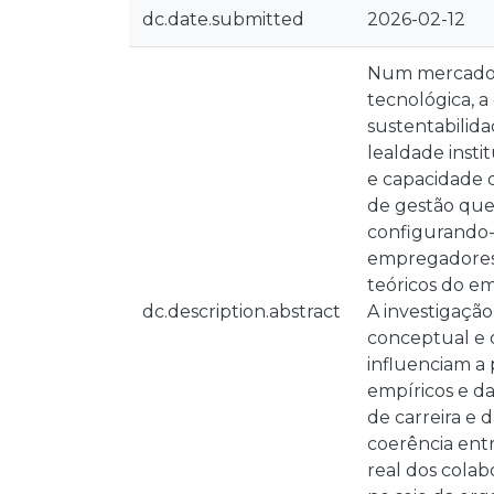
dc.date.submitted
2026-02-12
Num mercado d
tecnológica, 
sustentabilida
lealdade inst
e capacidade
de gestão que 
configurando-
empregadores.
teóricos do em
dc.description.abstract
A investigaçã
conceptual e o
influenciam a
empíricos e da
de carreira e 
coerência ent
real dos colab