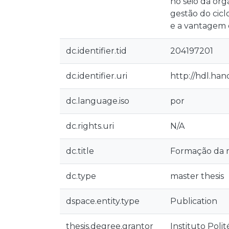
no seio da or
gestão do cicl
e a vantagem 
dc.identifier.tid
204197201
dc.identifier.uri
http://hdl.han
dc.language.iso
por
dc.rights.uri
N/A
dc.title
Formação da 
dc.type
master thesis
dspace.entity.type
Publication
thesis.degree.grantor
Instituto Poli