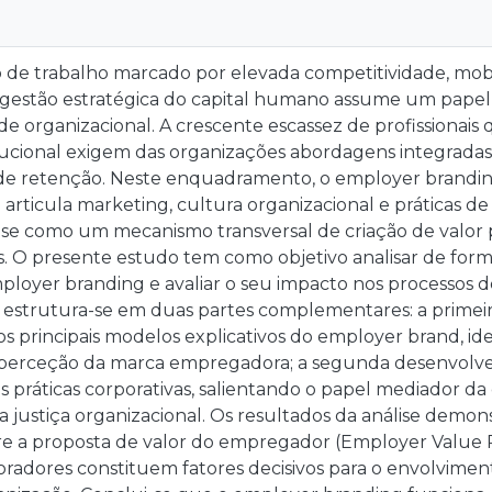
e trabalho marcado por elevada competitividade, mobi
a gestão estratégica do capital humano assume um pape
de organizacional. A crescente escassez de profissionais 
itucional exigem das organizações abordagens integradas
 de retenção. Neste enquadramento, o employer brand
articula marketing, cultura organizacional e práticas d
se como um mecanismo transversal de criação de valor 
 O presente estudo tem como objetivo analisar de form
ployer branding e avaliar o seu impacto nos processos d
o estrutura-se em duas partes complementares: a prime
s principais modelos explicativos do employer brand, ide
 perceção da marca empregadora; a segunda desenvolve 
s práticas corporativas, salientando o papel mediador d
da justiça organizacional. Os resultados da análise demo
re a proposta de valor do empregador (Employer Value P
oradores constituem fatores decisivos para o envolviment