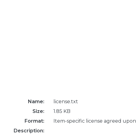
Name:
license.txt
Size:
1.85 KB
Format:
Item-specific license agreed upon
Description: