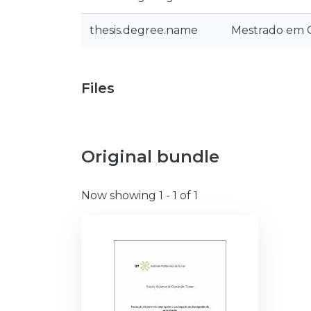
thesis.degree.name
Mestrado em 
Files
Original bundle
Now showing
1 - 1 of 1