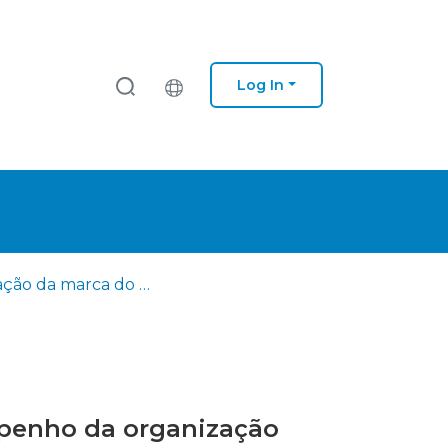
Log In
Formação da marca do empregador e seu impacto no desempenho da organização
penho da organização