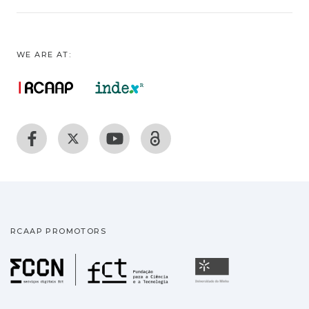
WE ARE AT:
RCAAP PROMOTORS
Fundação para a Ciência
Universidade