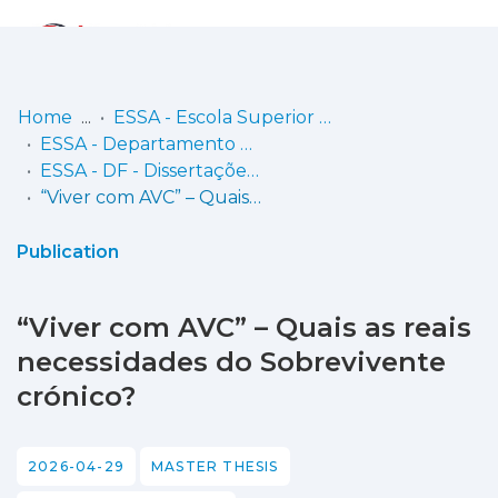
Log
(current)
In
Home
ESSA - Escola Superior de Saúde do Alcoitão
ESSA - Departamento de Fisioterapia
Communities
ESSA - DF - Dissertações (orientações em curso e trabalhos concluídos)
& Collections
“Viver com AVC” – Quais as reais necessidades do Sobrevivente crónico?
Browse repository
Publication
Entities
“Viver com AVC” – Quais as reais
Statistics
necessidades do Sobrevivente
crónico?
2026-04-29
MASTER THESIS