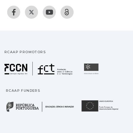
RCAAP PROMOTORS
Fundação para a Ciência
Universidade
RCAAP FUNDERS
República Portuguesa · M
União