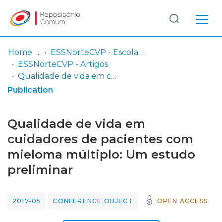
Log
(current)
In
Home
ESSNorteCVP - Escola Superior de Saúde Norte da Cruz Vermelha Portuguesa
ESSNorteCVP - Artigos
Communities
Qualidade de vida em cuidadores de pacientes com mieloma múltiplo: Um estudo preliminar
& Collections
Publication
Browse repository
Qualidade de vida em
Entities
cuidadores de pacientes com
mieloma múltiplo: Um estudo
Statistics
preliminar
2017-05
CONFERENCE OBJECT
OPEN ACCESS