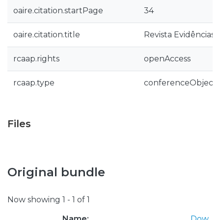
oaire.citation.startPage
34
oaire.citation.title
Revista Evidências
rcaap.rights
openAccess
rcaap.type
conferenceObject
Files
Original bundle
Now showing
1 - 1 of 1
Name:
Dow