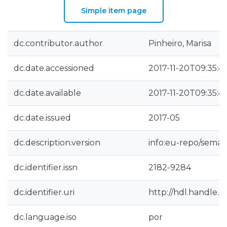
Simple item page
dc.contributor.author
Pinheiro, Marisa
dc.date.accessioned
2017-11-20T09:35:4
dc.date.available
2017-11-20T09:35:4
dc.date.issued
2017-05
dc.description.version
info:eu-repo/seman
dc.identifier.issn
2182-9284
dc.identifier.uri
http://hdl.handle.
dc.language.iso
por