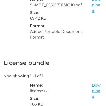
SKMBT_C55017111316110.pdf
nloa
d
Size:
69.42 KB
Format:
Adobe Portable Document
Format
License bundle
Now showing
1 - 1 of 1
Name:
Dow
license.txt
nloa
d
Size:
1.85 KB