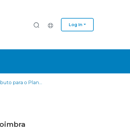
Log In
Contributo para o Plano de Ação Climática do Município de Coimbra
Coimbra