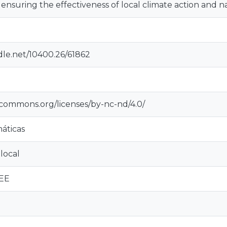
suring the effectiveness of local climate action and na
dle.net/10400.26/61862
ecommons.org/licenses/by-nc-nd/4.0/
máticas
 local
GEE