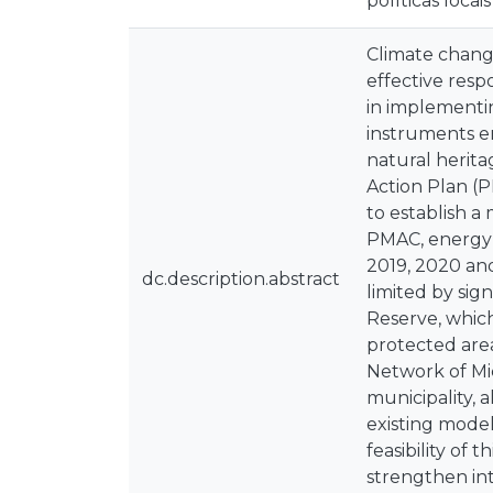
políticas loca
Climate change
effective respo
in implementin
instruments e
natural herita
Action Plan (
to establish a
PMAC, energy 
2019, 2020 and
dc.description.abstract
limited by si
Reserve, which
protected are
Network of Mic
municipality, 
existing model
feasibility of
strengthen in