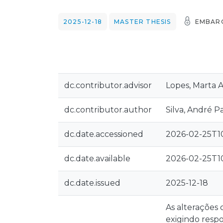
2025-12-18
MASTER THESIS
EMBAR
dc.contributor.advisor
Lopes, Marta A
dc.contributor.author
Silva, André 
dc.date.accessioned
2026-02-25T10
dc.date.available
2026-02-25T10
dc.date.issued
2025-12-18
As alterações 
exigindo respo