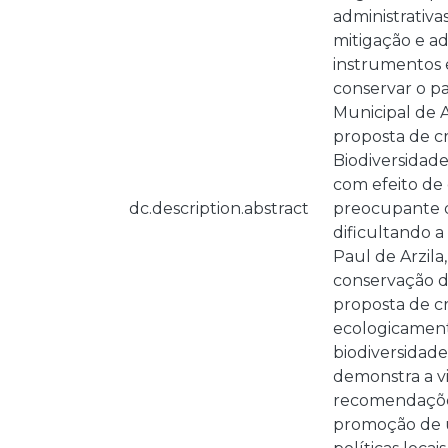
administrativ
mitigação e ad
instrumentos e
conservar o pa
Municipal de A
proposta de c
Biodiversidad
com efeito de
dc.description.abstract
preocupante da
dificultando 
Paul de Arzila
conservação de
proposta de c
ecologicament
biodiversidade
demonstra a vi
recomendações 
promoção de um