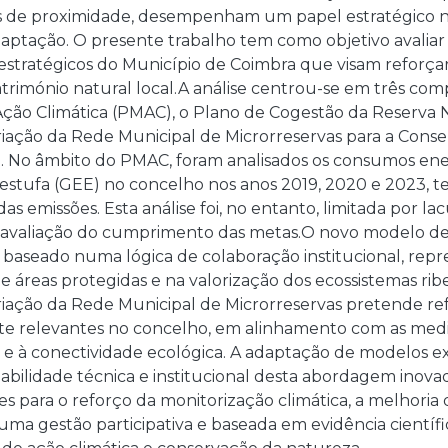
as de proximidade, desempenham um papel estratégico n
aptação. O presente trabalho tem como objetivo avaliar 
stratégicos do Município de Coimbra que visam reforçar a
trimónio natural local.A análise centrou-se em três com
ção Climática (PMAC), o Plano de Cogestão da Reserva Na
riação da Rede Municipal de Microrreservas para a Cons
e. No âmbito do PMAC, foram analisados os consumos ener
 estufa (GEE) no concelho nos anos 2019, 2020 e 2023, 
s emissões. Esta análise foi, no entanto, limitada por la
a avaliação do cumprimento das metas.O novo modelo de
, baseado numa lógica de colaboração institucional, re
 áreas protegidas e na valorização dos ecossistemas ribe
riação da Rede Municipal de Microrreservas pretende re
e relevantes no concelho, em alinhamento com as med
 e à conectividade ecológica. A adaptação de modelos e
abilidade técnica e institucional desta abordagem inov
para o reforço da monitorização climática, a melhoria 
a gestão participativa e baseada em evidência científic