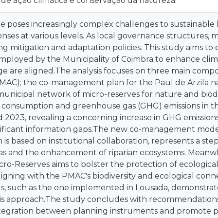
is de ação climática e conservação da natureza.
 poses increasingly complex challenges to sustainable 
nses at various levels. As local governance structures, mu
g mitigation and adaptation policies. This study aims to
mployed by the Municipality of Coimbra to enhance clima
ge are aligned.The analysis focuses on three main comp
PMAC); the co-management plan for the Paul de Arzila n
 municipal network of micro-reserves for nature and biodi
consumption and greenhouse gas (GHG) emissions in the
 2023, revealing a concerning increase in GHG emissions
gnificant information gaps.The new co-management model
 is based on institutional collaboration, represents a ste
as and the enhancement of riparian ecosystems. Meanwh
ro-Reserves aims to bolster the protection of ecological
aligning with the PMAC's biodiversity and ecological conne
s, such as the one implemented in Lousada, demonstrates
 this approach.The study concludes with recommendation
tegration between planning instruments and promote pa