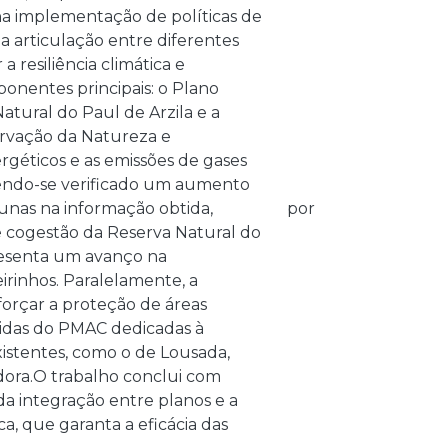
a implementação de políticas de
a articulação entre diferentes
 resiliência climática e
ponentes principais: o Plano
tural do Paul de Arzila e a
ervação da Natureza e
géticos e as emissões de gases
tendo-se verificado um aumento
cunas na informação obtida,
por
 cogestão da Reserva Natural do
presenta um avanço na
irinhos. Paralelamente, a
forçar a proteção de áreas
idas do PMAC dedicadas à
xistentes, como o de Lousada,
adora.O trabalho conclui com
da integração entre planos e a
a, que garanta a eficácia das