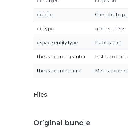
dc.subject
cogestão
dc.title
Contributo pa
dc.type
master thesis
dspace.entity.type
Publication
thesis.degree.grantor
Instituto Poli
thesis.degree.name
Mestrado em 
Files
Original bundle