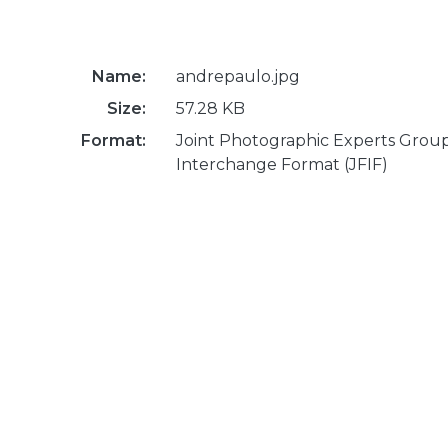
Name:
andrepaulo.jpg
Size:
57.28 KB
Format:
Joint Photographic Experts Group
Interchange Format (JFIF)