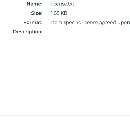
Name:
license.txt
Size:
1.85 KB
Format:
Item-specific license agreed upon
Description: