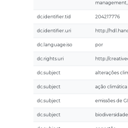
management, en
dc.identifier.tid
204217776
dc.identifier.uri
http://hdl.han
dc.language.iso
por
dc.rights.uri
http://creativ
dc.subject
alterações cli
dc.subject
ação climática
dc.subject
emissões de 
dc.subject
biodiversidade