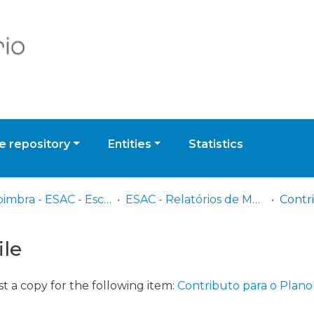
 repository
Entities
Statistics
UPCoimbra - ESAC - Escola Superior Agrária de Coimbra
ESAC - Relatórios de Mestrado
ile
t a copy for the following item:
Contributo para o Plano