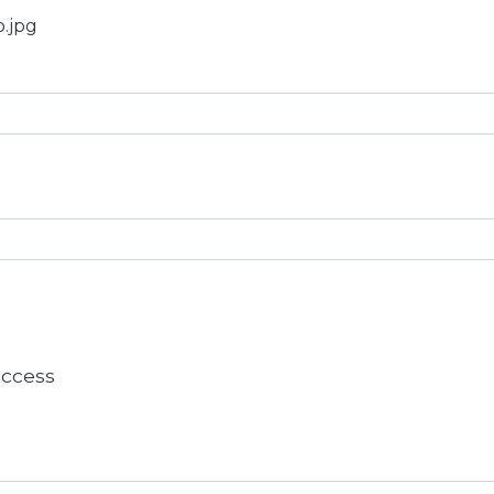
o.jpg
 access