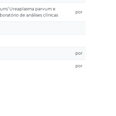
ticum/ Ureaplasma parvum e
por
ratório de análises clínicas
por
por