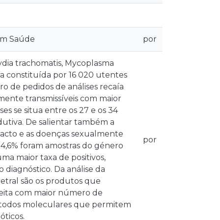
 em Saúde
por
mydia trachomatis, Mycoplasma
 constituída por 16 020 utentes
ro de pedidos de análises recaía
mente transmissíveis com maior
es se situa entre os 27 e os 34
utiva. De salientar também a
e facto e as doenças sexualmente
por
as 4,6% foram amostras do género
a maior taxa de positivos,
 diagnóstico. Da análise da
etral são os produtos que
lheita com maior número de
 métodos moleculares que permitem
óticos.