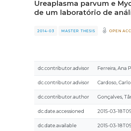
Ureaplasma parvum e Myc
de um laboratório de análi
2014-03
MASTER THESIS
OPEN ACC
dc.contributor.advisor
Ferreira, Ana 
dc.contributor.advisor
Cardoso, Carlo
dc.contributor.author
Gonçalves, Tâ
dc.date.accessioned
2015-03-18T09
dc.date.available
2015-03-18T09