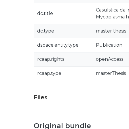
Casuística da
dc.title
Mycoplasma hom
dc.type
master thesis
dspace.entity.type
Publication
rcaap.rights
openAccess
rcaap.type
masterThesis
Files
Original bundle