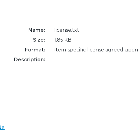
Name:
license.txt
Size:
1.85 KB
Format:
Item-specific license agreed upon
Description:
de