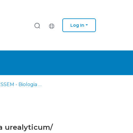
Log In
EM - ESSEM - Biologia Molecular em Saúde
a urealyticum/