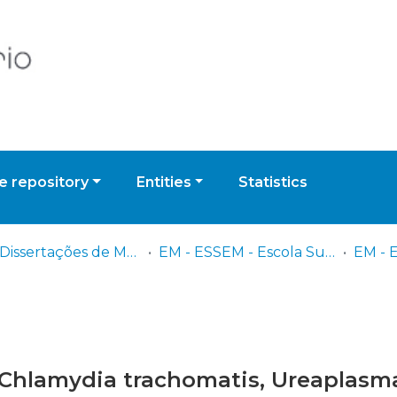
 repository
Entities
Statistics
EM - Dissertações de Mestrado
EM - ESSEM - Escola Superior de Saúde Egas Moniz
r Chlamydia trachomatis, Ureaplasm