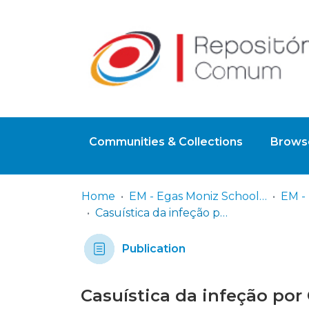
Communities & Collections
Browse
Home
EM - Egas Moniz School of Health & Science
Casuística da infeção por Chlamydia trachomatis, Ureaplasma urealyticum/ Ureaplasma parvum e Mycoplasma hominis em amostras genitourinárias de utentes de um laboratório de análises clínicas
Publication
Casuística da infeção po