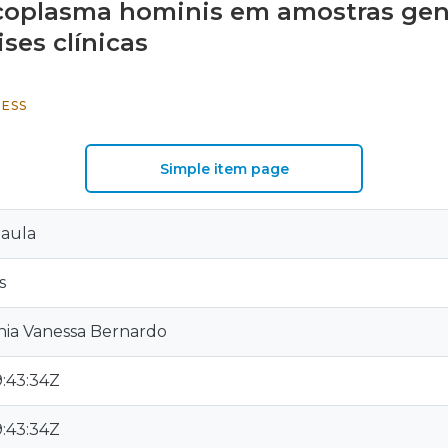
oplasma hominis em amostras geni
ses clínicas
ESS
Simple item page
Paula
s
nia Vanessa Bernardo
:43:34Z
:43:34Z