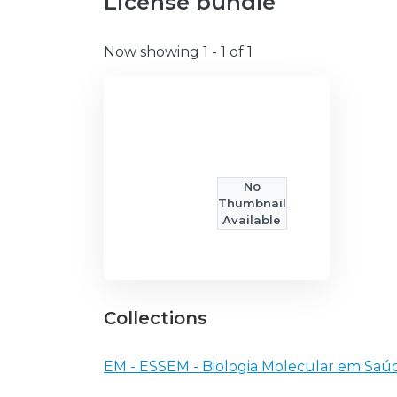
License bundle
Now showing
1 - 1 of 1
No
Thumbnail
Available
Collections
EM - ESSEM - Biologia Molecular em Saú