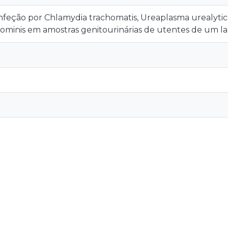
 infeção por Chlamydia trachomatis, Ureaplasma urealy
inis em amostras genitourinárias de utentes de um labo