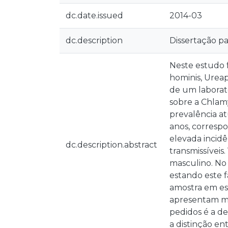
dc.date.issued
2014-03
dc.description
Dissertação p
Neste estudo 
hominis, Urea
de um laborató
sobre a Chlam
prevalência at
anos, corresp
elevada incidê
dc.description.abstract
transmissíveis
masculino. No
estando este f
amostra em es
apresentam ma
pedidos é a d
a distinção en