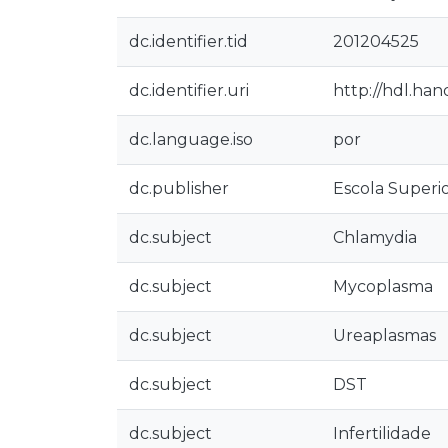
dc.identifier.tid
201204525
dc.identifier.uri
http://hdl.ha
dc.language.iso
por
dc.publisher
Escola Superi
dc.subject
Chlamydia
dc.subject
Mycoplasma
dc.subject
Ureaplasmas
dc.subject
DST
dc.subject
Infertilidade