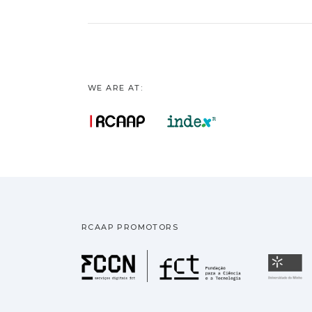
WE ARE AT:
RCAAP PROMOTORS
Fundação pa
U