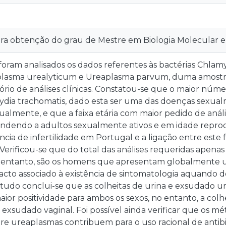
ara obtenção do grau de Mestre em Biologia Molecular
foram analisados os dados referentes às bactérias Chla
plasma urealyticum e Ureaplasma parvum, duma amostra
rio de análises clínicas. Constatou-se que o maior núme
ydia trachomatis, dado esta ser uma das doenças sexual
ualmente, e que a faixa etária com maior pedido de anális
ondendo a adultos sexualmente ativos e em idade reprod
ncia de infertilidade em Portugal e a ligação entre est
. Verificou-se que do total das análises requeridas apen
 entanto, são os homens que apresentam globalmente um
acto associado à existência de sintomatologia aquando do
tudo conclui-se que as colheitas de urina e exsudado ur
ior positividade para ambos os sexos, no entanto, a co
e exsudado vaginal. Foi possível ainda verificar que os
tre ureaplasmas contribuem para o uso racional de antibi