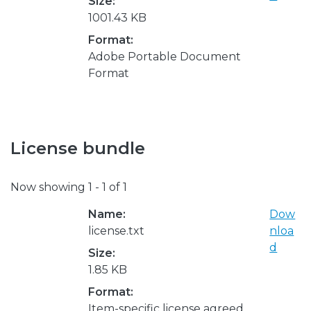
Size:
1001.43 KB
Format:
Adobe Portable Document
Format
License bundle
Now showing
1 - 1 of 1
Name:
Dow
license.txt
nloa
d
Size:
1.85 KB
Format:
Item-specific license agreed