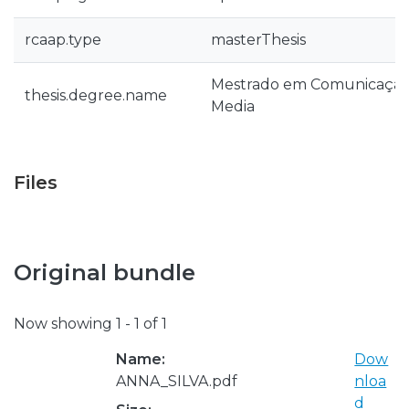
rcaap.type
masterThesis
Mestrado em Comunicação 
thesis.degree.name
Media
Files
Original bundle
Now showing
1 - 1 of 1
Name:
Dow
ANNA_SILVA.pdf
nloa
d