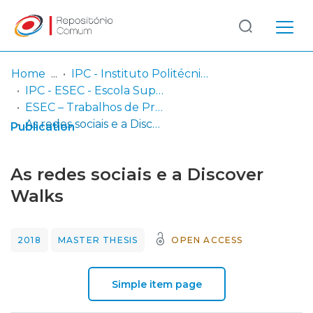
Log
(current)
In
Home
IPC - Instituto Politécnico de Coimbra
IPC - ESEC - Escola Superior de Educação de Coimbra
Communities
ESEC – Trabalhos de Projeto | Relatórios de Estágio | Projetos de Investigação
& Collections
As redes sociais e a Discover Walks
Publication
Browse repository
As redes sociais e a Discover
Entities
Walks
Statistics
2018
MASTER THESIS
OPEN ACCESS
Simple item page