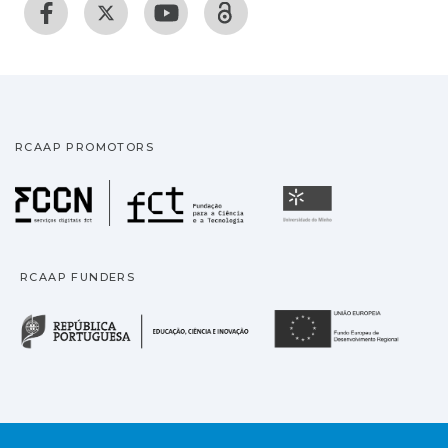
RCAAP PROMOTORS
Fundação para a Ciência
Universidade
RCAAP FUNDERS
República Portuguesa · M
União