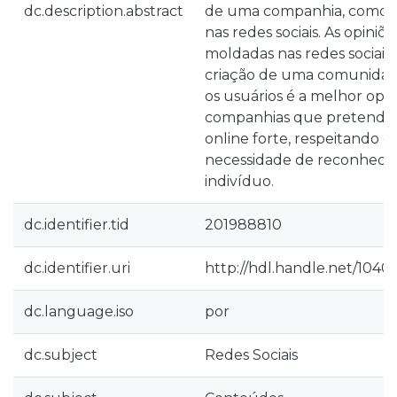
dc.description.abstract
de uma companhia, como a 
nas redes sociais. As opiniõ
moldadas nas redes sociais. 
criação de uma comunidade
os usuários é a melhor opç
companhias que pretend
online forte, respeitando 
necessidade de reconheci
indivíduo.
dc.identifier.tid
201988810
dc.identifier.uri
http://hdl.handle.net/1040
dc.language.iso
por
dc.subject
Redes Sociais