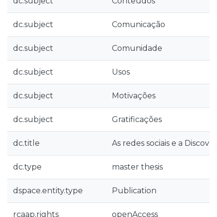
dc.subject
Conteúdos
dc.subject
Comunicação
dc.subject
Comunidade
dc.subject
Usos
dc.subject
Motivações
dc.subject
Gratificações
dc.title
As redes sociais e a Discove
dc.type
master thesis
dspace.entity.type
Publication
rcaap.rights
openAccess