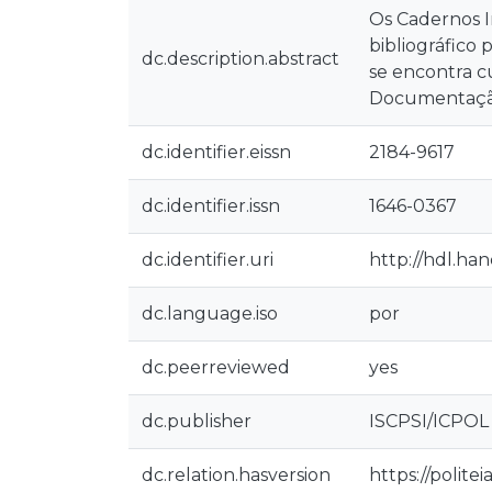
Os Cadernos I
bibliográfico 
dc.description.abstract
se encontra 
Documentação 
dc.identifier.eissn
2184-9617
dc.identifier.issn
1646-0367
dc.identifier.uri
http://hdl.ha
dc.language.iso
por
dc.peerreviewed
yes
dc.publisher
ISCPSI/ICPOL
dc.relation.hasversion
https://polite