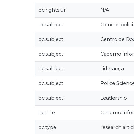
dc.rights.uri
N/A
dc.subject
Ciências polici
dc.subject
Centro de Do
dc.subject
Caderno Info
dc.subject
Liderança
dc.subject
Police Scienc
dc.subject
Leadership
dc.title
Caderno Infor
dc.type
research artic