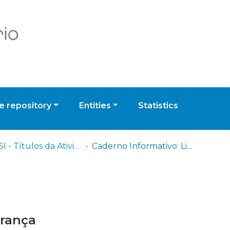
 repository
Entities
Statistics
ISCPSI - Títulos da Atividade Científica
Caderno Informativo: Liderança
erança