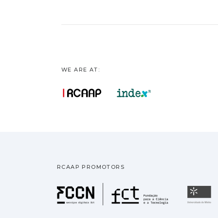
WE ARE AT:
RCAAP PROMOTORS
Fundação pa
U