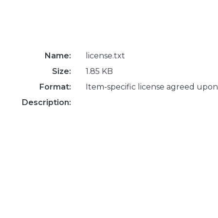
Name:
license.txt
Size:
1.85 KB
Format:
Item-specific license agreed upon
Description: