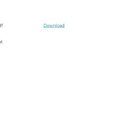
df
Download
at