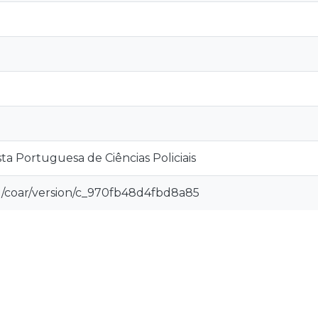
ista Portuguesa de Ciências Policiais
rg/coar/version/c_970fb48d4fbd8a85