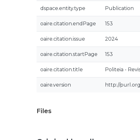
dspace.entity.type
Publication
oaire.citation.endPage
153
oaire.citation.issue
2024
oaire.citation.startPage
153
oaire.citation.title
Politeia - Rev
oaire.version
http://purl.o
Files