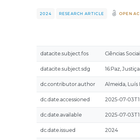
2024
RESEARCH ARTICLE
OPEN AC
datacite.subject.fos
Ciências Sociai
datacite.subject.sdg
16:Paz, Justiça
dc.contributor.author
Almeida, Luís
dc.date.accessioned
2025-07-03T1
dc.date.available
2025-07-03T1
dc.date.issued
2024