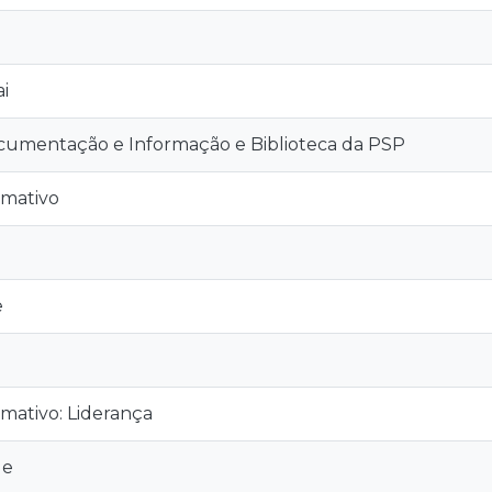
ai
cumentação e Informação e Biblioteca da PSP
rmativo
e
mativo: Liderança
le