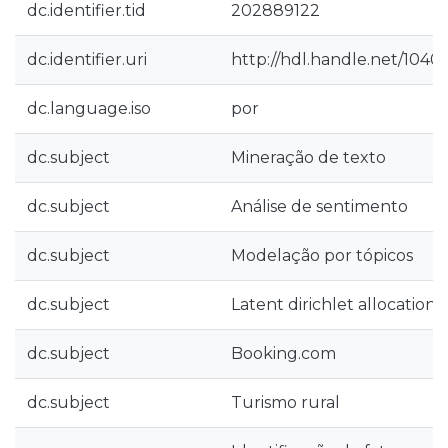
dc.identifier.tid
202889122
dc.identifier.uri
http://hdl.handle.net/1040
dc.language.iso
por
dc.subject
Mineração de texto
dc.subject
Análise de sentimento
dc.subject
Modelação por tópicos
dc.subject
Latent dirichlet allocation
dc.subject
Booking.com
dc.subject
Turismo rural