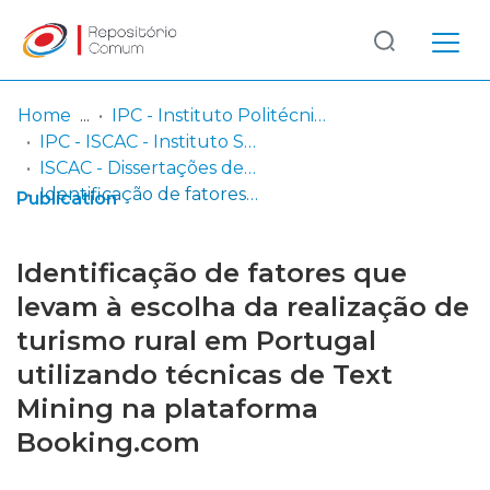
Log
(current)
In
Home
IPC - Instituto Politécnico de Coimbra
IPC - ISCAC - Instituto Superior de Contabilidade e Administração de Coimbra
Communities
ISCAC - Dissertações de Mestrado
& Collections
Identificação de fatores que levam à escolha da realização de turismo rural em Portugal utilizando técnicas de Text Mining na plataforma Booking.com
Publication
Browse repository
Identificação de fatores que
Entities
levam à escolha da realização de
turismo rural em Portugal
Statistics
utilizando técnicas de Text
Mining na plataforma
Booking.com