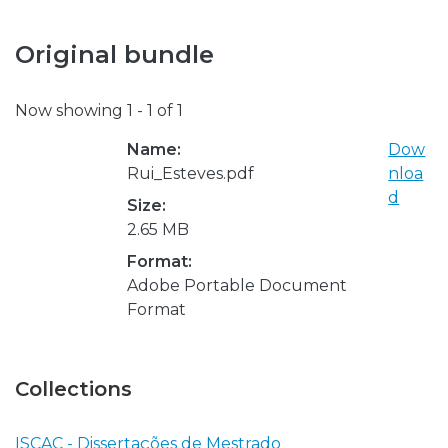
Original bundle
Now showing
1 - 1 of 1
Name:
Dow
Rui_Esteves.pdf
nloa
d
Size:
2.65 MB
Format:
Adobe Portable Document
Format
Collections
ISCAC - Dissertações de Mestrado