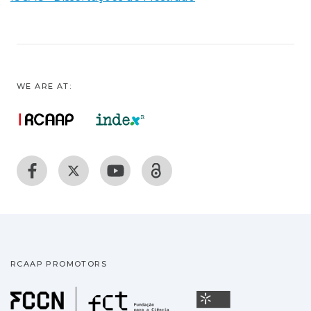
WE ARE AT:
RCAAP PROMOTORS
Fundação para a Ciência
Universidade