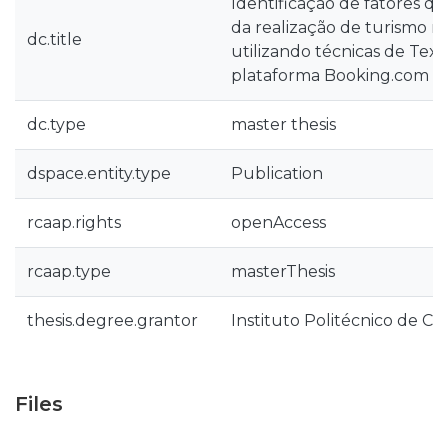
Identificação de fatores q
da realização de turismo r
dc.title
utilizando técnicas de Text
plataforma Booking.com
dc.type
master thesis
dspace.entity.type
Publication
rcaap.rights
openAccess
rcaap.type
masterThesis
thesis.degree.grantor
Instituto Politécnico de Co
Files