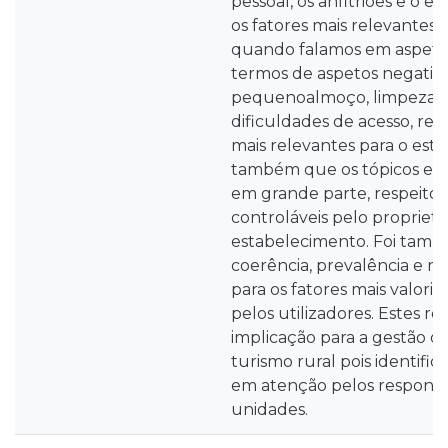
pessoal, os anfitriões e o e
os fatores mais relevantes
quando falamos em aspetos
termos de aspetos negativo
pequenoalmoço, limpeza d
dificuldades de acesso, red
mais relevantes para o est
também que os tópicos en
em grande parte, respeito a
controláveis pelo proprietá
estabelecimento. Foi tamb
coerência, prevalência e re
para os fatores mais valori
pelos utilizadores. Estes r
implicação para a gestão d
turismo rural pois identific
em atenção pelos responsá
unidades.