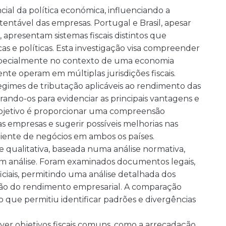
ial da política económica, influenciando a
entável das empresas. Portugal e Brasil, apesar
, apresentam sistemas fiscais distintos que
as e políticas. Esta investigação visa compreender
specialmente no contexto de uma economia
te operam em múltiplas jurisdições fiscais.
regimes de tributação aplicáveis ao rendimento das
ando-os para evidenciar as principais vantagens e
objetivo é proporcionar uma compreensão
as empresas e sugerir possíveis melhorias nas
mbiente de negócios em ambos os países.
 qualitativa, baseada numa análise normativa,
s em análise. Foram examinados documentos legais,
oficiais, permitindo uma análise detalhada dos
ação do rendimento empresarial. A comparação
que permitiu identificar padrões e divergências
er objetivos fiscais comuns, como a arrecadação