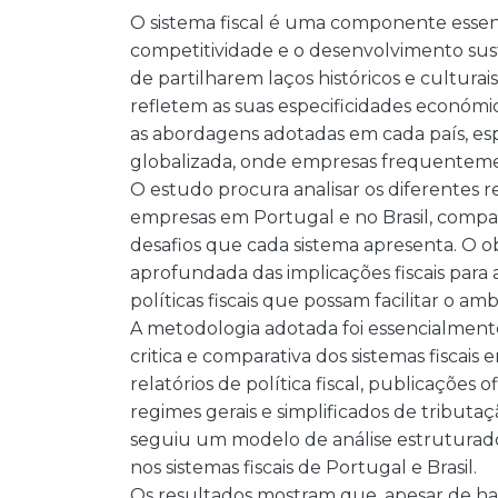
O sistema fiscal é uma componente essenc
competitividade e o desenvolvimento sust
de partilharem laços históricos e culturais
refletem as suas especificidades económic
as abordagens adotadas em cada país, e
globalizada, onde empresas frequentemen
O estudo procura analisar os diferentes 
empresas em Portugal e no Brasil, compar
desafios que cada sistema apresenta. O 
aprofundada das implicações fiscais para 
políticas fiscais que possam facilitar o a
A metodologia adotada foi essencialmente
critica e comparativa dos sistemas fiscai
relatórios de política fiscal, publicações 
regimes gerais e simplificados de tribut
seguiu um modelo de análise estruturado 
nos sistemas fiscais de Portugal e Brasil.
Os resultados mostram que, apesar de hav