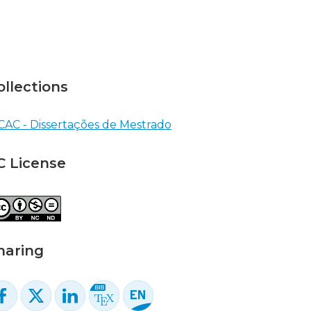
ollections
CAC - Dissertações de Mestrado
C License
haring