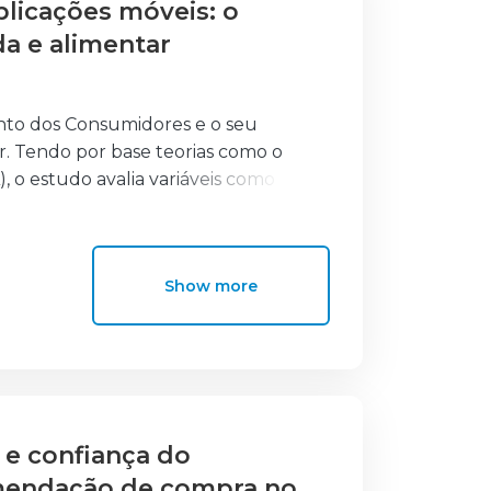
licações móveis: o
contro à revisão de literatura
a e alimentar
ento dos Consumidores e o seu
. Tendo por base teorias como o
, o estudo avalia variáveis como
nto no processo de compra e
ureza quantitativa, com a aplicação de
rmente aplicações móveis para
Show more
s online, a atenção focada e a
imentar apresentou maior utilização
ociação entre gamificação e
ores depende da combinação entre
 um design apelativo, personalizado e
res.
 e confiança do
omendação de compra no