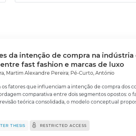
s da intenção de compra na indústri
entre fast fashion e marcas de luxo
ra, Martim Alexandre Pereira
;
Pé-Curto, António
a os fatores que influenciam a intenção de compra dos 
rdagem comparativa entre dois segmentos opostos: o fas
evisão teórica consolidada, o modelo conceptual propos
a, notoriedade (brand awareness), imagem de marca, le
. A investigação segue uma metodologia quantitativa, 
gueses, através de um questionário online. Para a análi
TER THESIS
RESTRICTED ACCESS
ões estruturais com mínimos quadrados parciais (PLS-SE