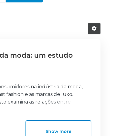
a da moda: um estudo
consumidores na indústria da moda,
t fashion e as marcas de luxo.
to examina as relações entre
aldade, qualidade percebida e
com dados recolhidos junto de 306
se dos dados, recorreu-se à
Show more
M), permitindo avaliar os efeitos