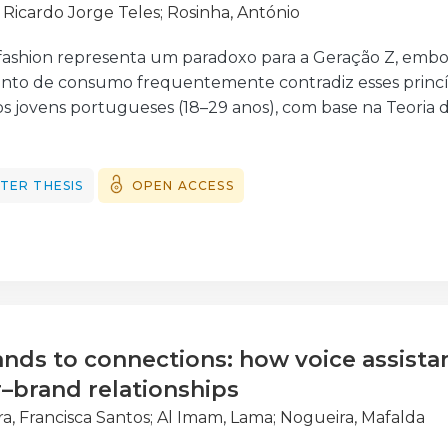
, Ricardo Jorge Teles
;
Rosinha, António
t fashion representa um paradoxo para a Geração Z, embo
to de consumo frequentemente contradiz esses princípi
 os jovens portugueses (18–29 anos), com base na Teor
iva. Foram inquiridos 509 participantes, divididos aleato
s com apelo ambiental. Os resultados revelam que a pr
ormas subjetivas reduzem a intenção de compra de fast 
TER THESIS
OPEN ACCESS
ou, de forma inesperada, uma associação positiva com 
 mostraram-se mais eficazes na promoção de atitudes s
issonância cognitiva. Estes dados reforçam o papel das e
apontando caminhos para estratégias de marketing e pol
ara compreender como alinhar valores e práticas de co
s to connections: how voice assista
brand relationships
ra, Francisca Santos
;
Al Imam, Lama
;
Nogueira, Mafalda