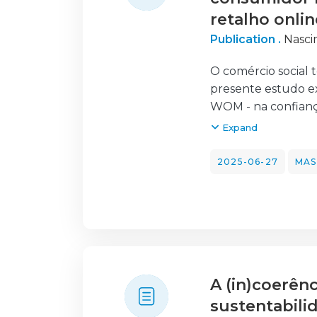
retalho onlin
Publication .
Nasci
O comércio social
presente estudo ex
WOM - na confianç
metodologia quant
Expand
manipulação destes
inquiridos é maior
2025-06-27
MAS
dados foram analis
que a presença dos
perante essa prese
quando a informaç
crítico. Adicional
maior impacto na 
A (in)coerên
sustentabili