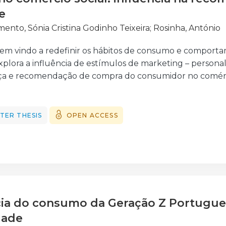
e
mento, Sónia Cristina Godinho Teixeira
;
Rosinha, António
 tem vindo a redefinir os hábitos de consumo e comport
plora a influência de estímulos de marketing – personal
a e recomendação de compra do consumidor no comérci
itativa, de natureza quase-experimental com dois grup
 estímulos através de duas versões do questionário onl
itariamente composta por jovens do género feminino, entr
TER THESIS
OPEN ACCESS
ados através do software estatístico SPSS. Uma das princ
 estímulos atenua o efeito da Experiência Cognitiva sobr
nça, os consumidores tornam-se menos críticos a process
ão é mais limitada, o consumidor tende a analisar o c
mente, os resultados confirmaram que a Experiência Cognit
Recomendação de Compra no comércio social.
cia do consumo da Geração Z Portugues
dade