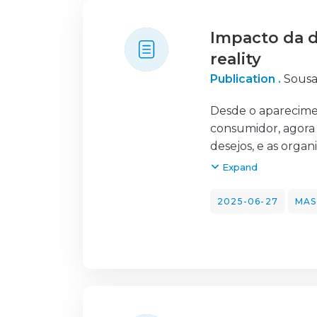
clientes, uma vez 
Impacto da d
reality
Publication .
Sousa
Desde o aparecime
consumidor, agora 
desejos, e as orga
mesmos. Apesar de
Expand
Reality, são vist
especificamente, n
2025-06-27
MAS
Augmented Reality, 
memoráveis para os
permitido um aume
em lojas físicas, 
Extended Reality 
Para isso, foram f