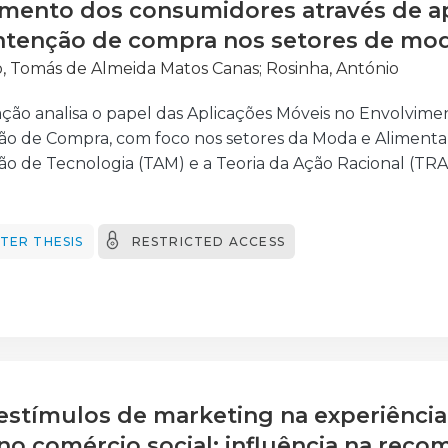
ento dos consumidores através de ap
btidos resultados positivos para o estudo, que vão de en
guida.
ntenção de compra nos setores de mod
, Tomás de Almeida Matos Canas
;
Rosinha, António
ação analisa o papel das Aplicações Móveis no Envolvim
ão de Compra, com foco nos setores da Moda e Alimentar
o de Tecnologia (TAM) e a Teoria da Ação Racional (TRA)
ão focada, prazer nas compras, sociabilidade, envolvime
or em compras online. A metodologia utilizada foi de nat
 uma amostra de 307 consumidores que utilizam regula
TER THESIS
RESTRICTED ACCESS
ados demonstram que a experiência anterior com compra
 principais preditores da intenção de compra. O setor al
icados, enquanto o setor da moda evidenciou maior ass
clui-se que o sucesso das aplicações móveis nestes set
, emocionais e motivacionais, reforçando a importância de
oção da intenção de compra e fidelização dos consumido
estímulos de marketing na experiência
o comércio social: influência na rec