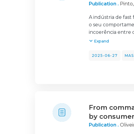
Publication .
Pinto
A indústria de fas
o seu comportamen
incoerência entre
Dissonância Cognit
Expand
neutras e a imagen
ambientais e as n
2025-06-27
MAS
ambiental apresent
emocional negativa
significativo na d
de comportamento, 
estudo contribui p
From command
by consumer–
Publication .
Olivei