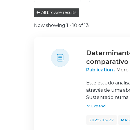
All browse results
Now showing
1 - 10 of 13
Determinante
comparativo 
Publication .
Morei
Este estudo analis
através de uma abo
Sustentado numa r
identidade de marc
Expand
intenção de compra
consumidores portu
2025-06-27
MAS
modelação de equaç